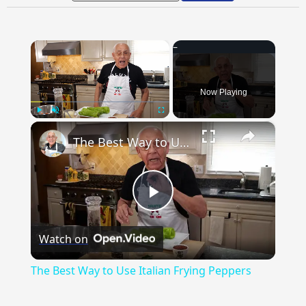
×
Now Playing
×
Play
Unmute
Fullscreen
The Best Way to Use Italian Frying Peppers
Play
Watch on
Video
The Best Way to Use Italian Frying Peppers