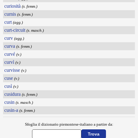
curiosità
(s. femm.)
curnis
(s. femm.)
curt
(agg.)
curt-circuit
(s. masch.)
curv
(agg.)
curva
(s. femm.)
curvé
(v.)
curvì
(v.)
curvisse
(v.)
cuse
(v.)
cusì
(v.)
cusidura
(s. femm.)
cusin
(s. masch.)
cusin-a
(s. femm.)
Sfoglia il dizionario piemontese-italiano a partire da: