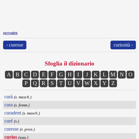
permalink
‹ curesse
curiosità ›
Sfoglia il dizionario
A
B
C
D
E
F
G
H
I
J
K
L
M
N
O
P
Q
R
S
T
U
V
W
X
Y
Z
curà
(s. masch.)
cura
(s. femm.)
curadent
(s. masch.)
curé
(v.)
curesse
(v. pron.)
curios
(agg.)