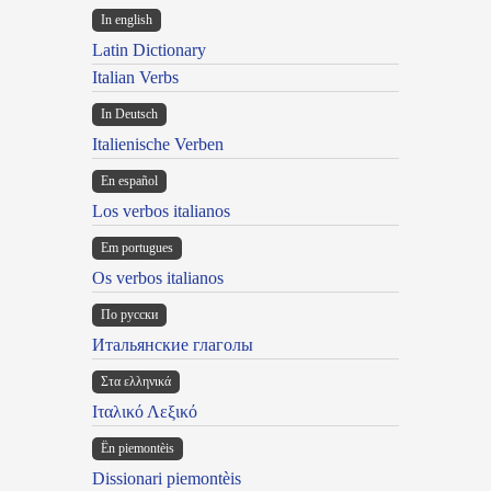
In english
Latin Dictionary
Italian Verbs
In Deutsch
Italienische Verben
En español
Los verbos italianos
Em portugues
Os verbos italianos
По русски
Итальянские глаголы
Στα ελληνικά
Ιταλικό Λεξικό
Ën piemontèis
Dissionari piemontèis