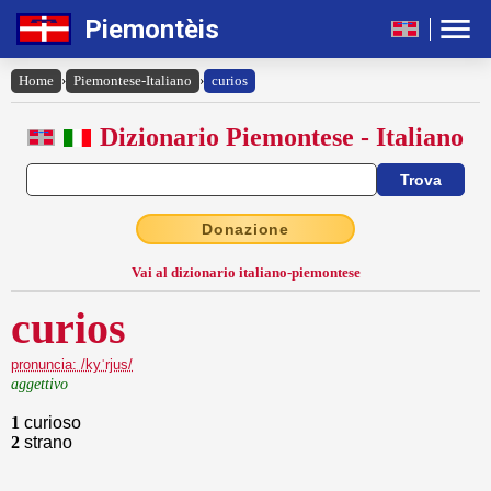
Piemontèis
Home
›
Piemontese-Italiano
›
curios
Dizionario Piemontese - Italiano
Donazione
Vai al dizionario italiano-piemontese
curios
pronuncia: /kyˈrjus/
aggettivo
1
curioso
2
strano