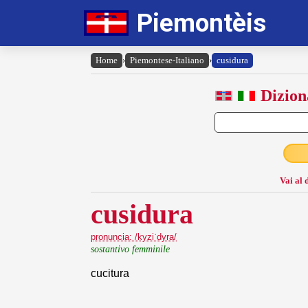
Piemontèis
Home
›
Piemontese-Italiano
›
cusidura
Dizion
Vai al 
cusidura
pronuncia: /kyziˈdyra/
sostantivo femminile
cucitura