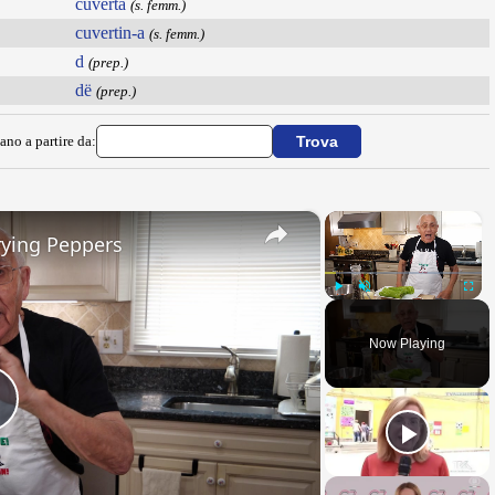
cuverta
(s. femm.)
cuvertin-a
(s. femm.)
d
(prep.)
dë
(prep.)
ano a partire da:
×
×
rying Peppers
Play
Unmute
Fullsc
Now Playing
Play