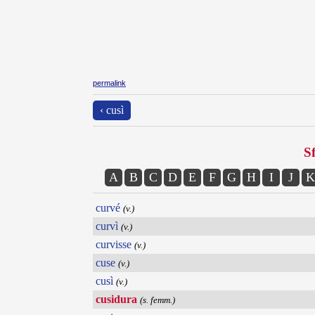
permalink
‹ cusì
Sf
A
B
C
D
E
F
G
H
I
J
K
curvé
(v.)
curvì
(v.)
curvisse
(v.)
cuse
(v.)
cusì
(v.)
cusidura
(s. femm.)