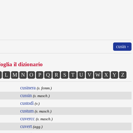
cusin ›
oglia il dizionario
L
M
N
O
P
Q
R
S
T
U
V
W
X
Y
Z
cusinera
(s. femm.)
cussin
(s. masch.)
custodì
(v.)
custum
(s. masch.)
cuvercc
(s. masch.)
cuvert
(agg.)