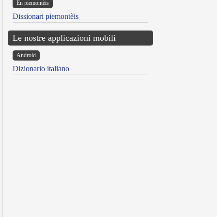
Ën piemontèis
Dissionari piemontèis
Le nostre applicazioni mobili
Android
Dizionario italiano
reen