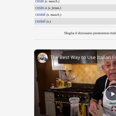
cusin
(s. masch.)
cusin-a
(s. femm.)
cusiné
(s. masch.)
cusiné
(v.)
Sfoglia il dizionario piemontese-itali
The Best Way to Use Italian F