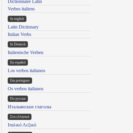
Dictionnaire Latin
Verbes italiens
In english
Latin Dictionary
Italian Verbs
In Deutsch
Italienische Verben
En español
Los verbos italianos
Em portugues
Os verbos italianos
По русски
Итальянские глаголы
Στα ελληνικά
Ιταλικό Λεξικό