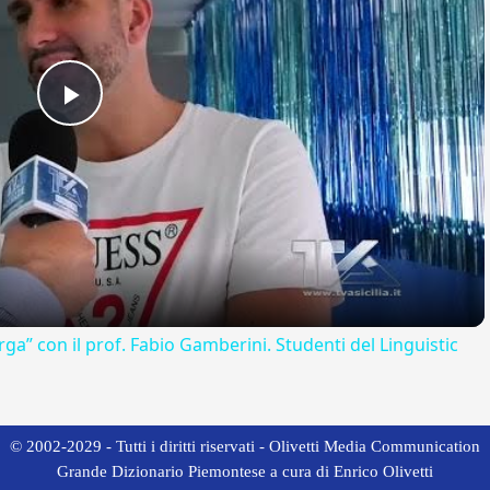
Play
Video
rga” con il prof. Fabio Gamberini. Studenti del Linguistic
© 2002-2029 - Tutti i diritti riservati - Olivetti Media Communication
Grande Dizionario Piemontese a cura di Enrico Olivetti