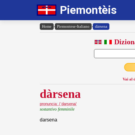
Piemontèis
Home
›
Piemontese-Italiano
›
dàrsena
Dizion
Vai al 
dàrsena
pronuncia: /ˈdarsena/
sostantivo femminile
darsena