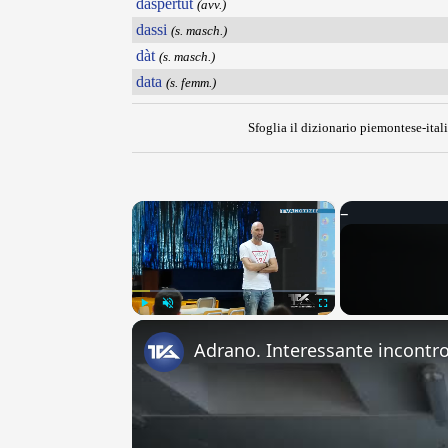
daspërtut
(avv.)
dassi
(s. masch.)
dàt
(s. masch.)
data
(s. femm.)
Sfoglia il dizionario piemontese-itali
×
Play
Unmute
Fullscreen