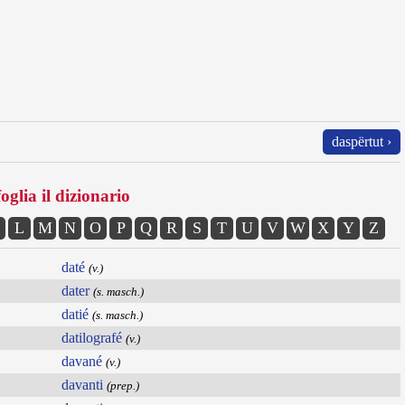
daspërtut ›
oglia il dizionario
L
M
N
O
P
Q
R
S
T
U
V
W
X
Y
Z
daté
(v.)
dater
(s. masch.)
datié
(s. masch.)
datilografé
(v.)
davané
(v.)
davanti
(prep.)