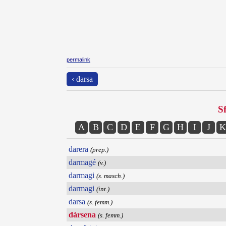
permalink
‹ darsa
Sf
A
B
C
D
E
F
G
H
I
J
K
darera
(prep.)
darmagé
(v.)
darmagi
(s. masch.)
darmagi
(int.)
darsa
(s. femm.)
dàrsena
(s. femm.)