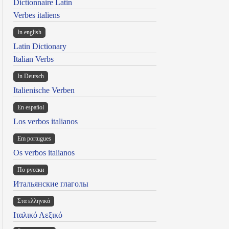
Dictionnaire Latin
Verbes italiens
In english
Latin Dictionary
Italian Verbs
In Deutsch
Italienische Verben
En español
Los verbos italianos
Em portugues
Os verbos italianos
По русски
Итальянские глаголы
Στα ελληνικά
Ιταλικό Λεξικό