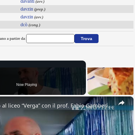
davanti
(avv.)
davzin
(prep.)
davzin
(avv.)
dcò
(cong.)
ano a partire da:
Now Playing
×
Adrano. Interessante incontro al liceo “Verga” con il prof. Fabio Gamberini. Studenti del Linguistic