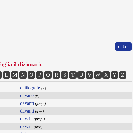
data ›
oglia il dizionario
L
M
N
O
P
Q
R
S
T
U
V
W
X
Y
Z
datilografé
(v.)
davané
(v.)
davanti
(prep.)
davanti
(avv.)
davzin
(prep.)
davzin
(avv.)