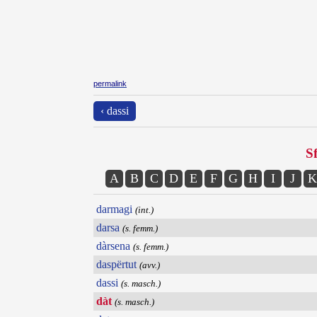
permalink
‹ dassi
Sf
A
B
C
D
E
F
G
H
I
J
K
darmagi
(int.)
darsa
(s. femm.)
dàrsena
(s. femm.)
daspërtut
(avv.)
dassi
(s. masch.)
dàt
(s. masch.)