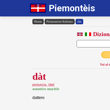
Piemontèis
Home
›
Piemontese-Italiano
›
dàt
Dizion
Vai al 
dàt
pronuncia: /dat/
sostantivo maschile
dattero