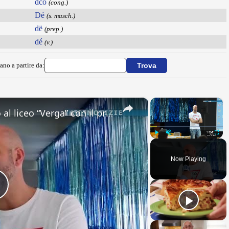
dcò
(cong.)
Dé
(s. masch.)
dë
(prep.)
dé
(v.)
ano a partire da:
×
×
Adrano. Interessante incontro al liceo “Verga” con il prof. Fabio Gamberini. Studenti del Linguistic
Play
Unmute
Fullsc
Now Playing
Play