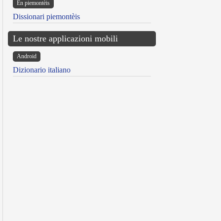
Ën piemontèis
Dissionari piemontèis
Le nostre applicazioni mobili
Android
Dizionario italiano
reen