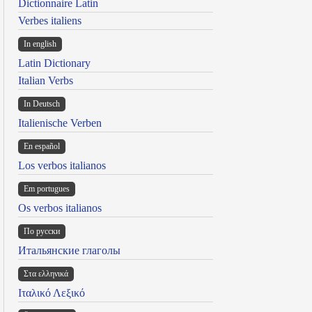
Dictionnaire Latin
Verbes italiens
In english
Latin Dictionary
Italian Verbs
In Deutsch
Italienische Verben
En español
Los verbos italianos
Em portugues
Os verbos italianos
По русски
Итальянские глаголы
Στα ελληνικά
Ιταλικό Λεξικό