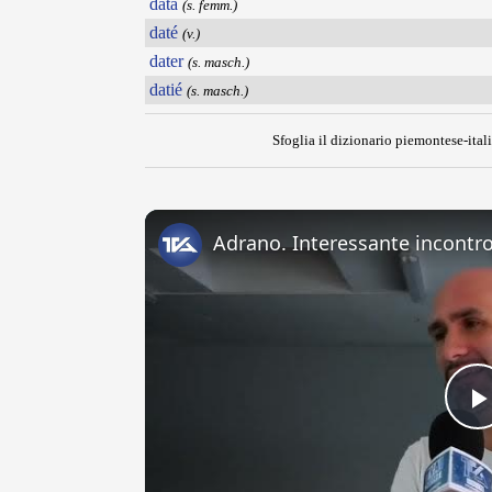
data
(s. femm.)
daté
(v.)
dater
(s. masch.)
datié
(s. masch.)
Sfoglia il dizionario piemontese-itali