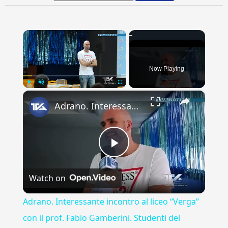
×
Now Playing
×
Play
Unmute
Fullscreen
Adrano. Interessante incontro al liceo “Verga” con il prof. Fabio Gamberini. Studenti del Linguistic
Play
Watch on
Video
Adrano. Interessante incontro al liceo “Verga”
con il prof. Fabio Gamberini. Studenti del