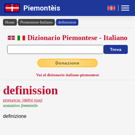
Piemontèis
Home
›
Piemontese-Italiano
›
definission
Dizionario Piemontese - Italiano
Donazione
Vai al dizionario italiano-piemontese
definission
pronuncia: /definiˈsjuŋ/
sostantivo femminile
definizione