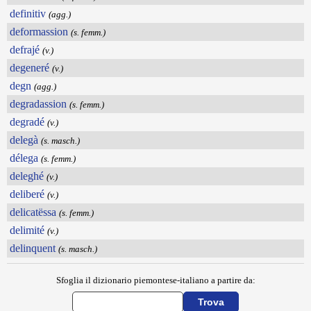
definitiv
(agg.)
deformassion
(s. femm.)
defrajé
(v.)
degeneré
(v.)
degn
(agg.)
degradassion
(s. femm.)
degradé
(v.)
delegà
(s. masch.)
délega
(s. femm.)
deleghé
(v.)
deliberé
(v.)
delicatëssa
(s. femm.)
delimité
(v.)
delinquent
(s. masch.)
Sfoglia il dizionario piemontese-italiano a partire da: