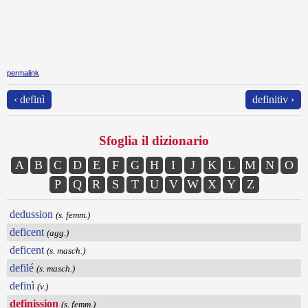
permalink
‹ definì
definitiv ›
Sfoglia il dizionario
A
B
C
D
E
F
G
H
I
J
K
L
M
N
O
P
Q
R
S
T
U
V
W
X
Y
Z
dedussion
(s. femm.)
deficent
(agg.)
deficent
(s. masch.)
defilé
(s. masch.)
definì
(v.)
definission
(s. femm.)