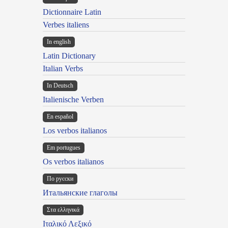
Dictionnaire Latin
Verbes italiens
In english
Latin Dictionary
Italian Verbs
In Deutsch
Italienische Verben
En español
Los verbos italianos
Em portugues
Os verbos italianos
По русски
Итальянские глаголы
Στα ελληνικά
Ιταλικό Λεξικό