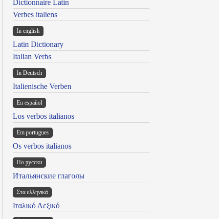
Dictionnaire Latin
Verbes italiens
In english
Latin Dictionary
Italian Verbs
In Deutsch
Italienische Verben
En español
Los verbos italianos
Em portugues
Os verbos italianos
По русски
Итальянские глаголы
Στα ελληνικά
Ιταλικό Λεξικό