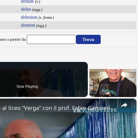
delude
(v.)
delus
(agg.)
delusion
(s. femm.)
dement
(agg.)
ano a partire da:
Now Playing
×
Adrano. Interessante incontro al liceo “Verga” con il prof. Fabio Gamberini. Studenti del Linguistic