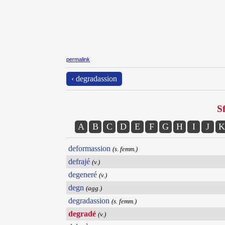
permalink
‹ degradassion
Sf
A
B
C
D
E
F
G
H
I
J
K
deformassion
(s. femm.)
defrajé
(v.)
degeneré
(v.)
degn
(agg.)
degradassion
(s. femm.)
degradé
(v.)