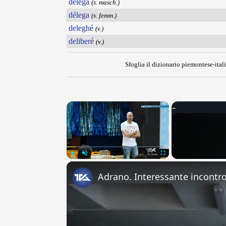
delegà
(s. masch.)
délega
(s. femm.)
deleghé
(v.)
deliberé
(v.)
Sfoglia il dizionario piemontese-itali
×
Play
Unmute
Fullscreen