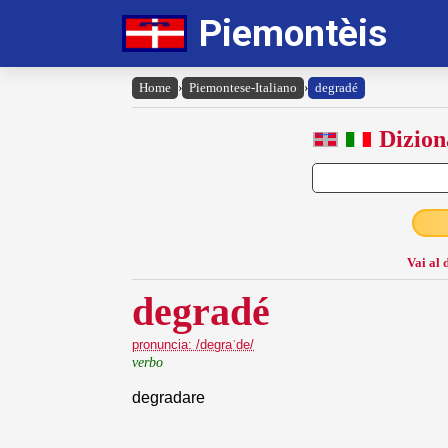
Piemontèis
Home
›
Piemontese-Italiano
›
degradé
Dizion
Vai al 
degradé
pronuncia: /degraˈde/
verbo
degradare