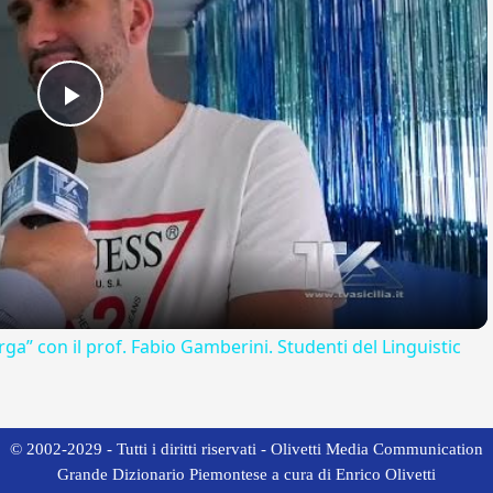
Play
Video
rga” con il prof. Fabio Gamberini. Studenti del Linguistic
© 2002-2029 - Tutti i diritti riservati - Olivetti Media Communication
Grande Dizionario Piemontese a cura di Enrico Olivetti