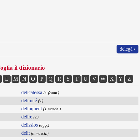
delegà ›
oglia il dizionario
L
M
N
O
P
Q
R
S
T
U
V
W
X
Y
Z
delicatëssa
(s. femm.)
delimité
(v.)
delinquent
(s. masch.)
deliré
(v.)
delissios
(agg.)
delit
(s. masch.)