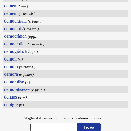
dement
(agg.)
dement
(s. masch.)
democrassìa
(s. femm.)
democrat
(s. masch.)
democràtich
(agg.)
democràtich
(s. masch.)
demogràfich
(agg.)
demolì
(v.)
demòni
(s. masch.)
dëmora
(s. femm.)
demoralisé
(v.)
demoralisesse
(v. pron.)
dënans
(avv.)
denigré
(v.)
Sfoglia il dizionario piemontese-italiano a partire da: