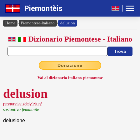
Piemontèis
Home
›
Piemontese-Italiano
›
delusion
Dizionario Piemontese - Italiano
Donazione
Vai al dizionario italiano-piemontese
delusion
pronuncia: /delyˈzjuŋ/
sostantivo femminile
delusione