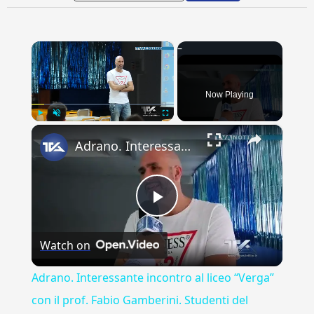
×
Now Playing
×
Play
Unmute
Fullscreen
Adrano. Interessante incontro al liceo “Verga” con il prof. Fabio Gamberini. Studenti del Linguistic
Play
Watch on
Video
Adrano. Interessante incontro al liceo “Verga”
con il prof. Fabio Gamberini. Studenti del