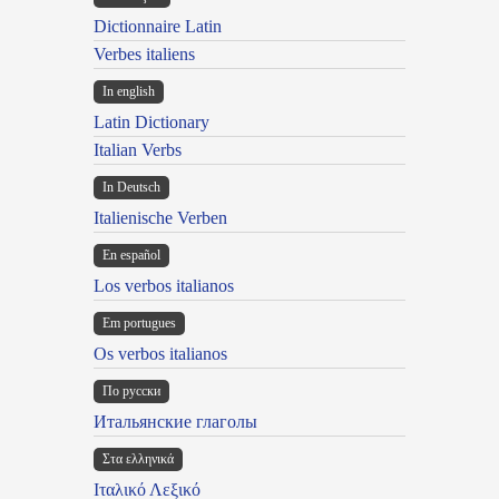
Dictionnaire Latin
Verbes italiens
In english
Latin Dictionary
Italian Verbs
In Deutsch
Italienische Verben
En español
Los verbos italianos
Em portugues
Os verbos italianos
По русски
Итальянские глаголы
Στα ελληνικά
Ιταλικό Λεξικό