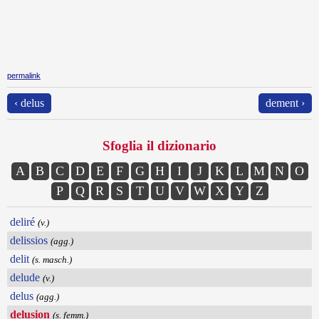
permalink
‹ delus
dement ›
Sfoglia il dizionario
A
B
C
D
E
F
G
H
I
J
K
L
M
N
O
P
Q
R
S
T
U
V
W
X
Y
Z
deliré
(v.)
delissios
(agg.)
delit
(s. masch.)
delude
(v.)
delus
(agg.)
delusion
(s. femm.)