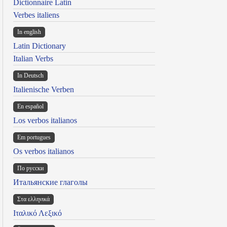
Dictionnaire Latin
Verbes italiens
In english
Latin Dictionary
Italian Verbs
In Deutsch
Italienische Verben
En español
Los verbos italianos
Em portugues
Os verbos italianos
По русски
Итальянские глаголы
Στα ελληνικά
Ιταλικό Λεξικό