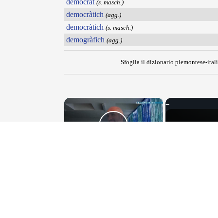
democrat
(s. masch.)
democràtich
(agg.)
democràtich
(s. masch.)
demogràfich
(agg.)
Sfoglia il dizionario piemontese-itali
×
Play Video