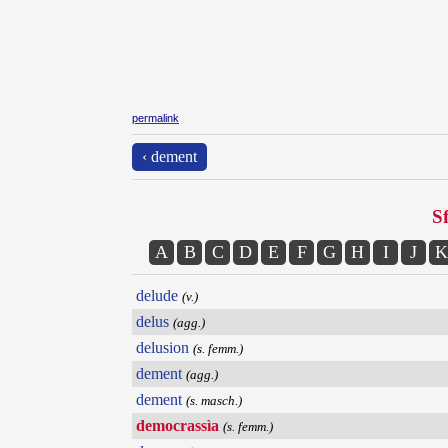
permalink
‹ dement
Sf
A
B
C
D
E
F
G
H
I
J
K
delude
(v.)
delus
(agg.)
delusion
(s. femm.)
dement
(agg.)
dement
(s. masch.)
democrassìa
(s. femm.)