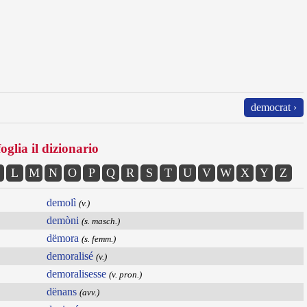
democrat ›
oglia il dizionario
L
M
N
O
P
Q
R
S
T
U
V
W
X
Y
Z
demolì
(v.)
demòni
(s. masch.)
dëmora
(s. femm.)
demoralisé
(v.)
demoralisesse
(v. pron.)
dënans
(avv.)