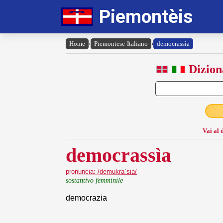
Piemontèis
Home
›
Piemontese-Italiano
›
democrassìa
Dizion
Vai al 
democrassìa
pronuncia: /demukraˈsia/
sostantivo femminile
democrazia