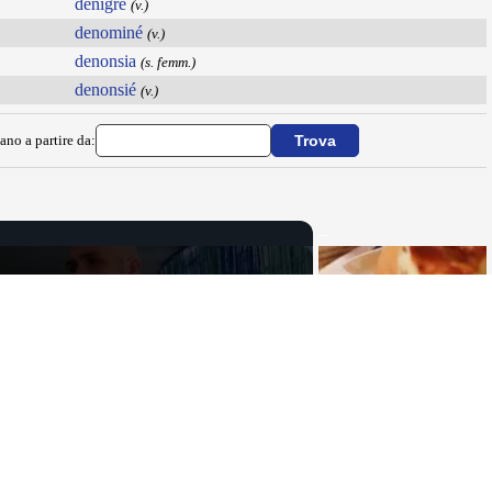
denigré
(v.)
denominé
(v.)
denonsia
(s. femm.)
denonsié
(v.)
ano a partire da:
Now Playing
×
Adrano. Interessante incontro al liceo “Verga” con il prof. Fabio Gamberini. Studenti del Linguistic