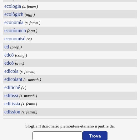
ecologia
(s. femm.)
ecològich
(agg.)
economìa
(s. femm.)
econòmich
(agg.)
economisé
(v.)
ëd
(prep.)
ëdcò
(cong.)
ëdcò
(avv.)
edìcola
(s. femm.)
edicolant
(s. masch.)
edifiché
(v.)
edifissi
(s. masch.)
edilissia
(s. femm.)
edission
(s. femm.)
Sfoglia il dizionario piemontese-italiano a partire da: