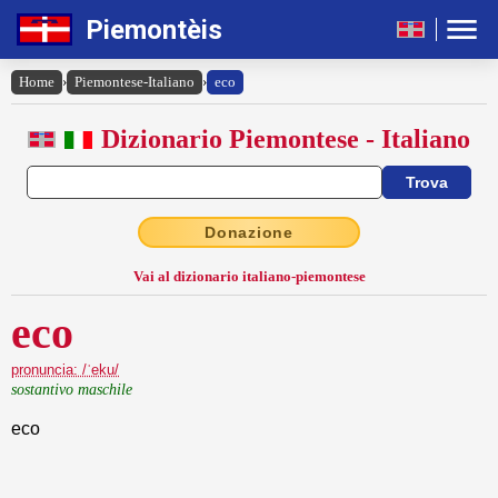
Piemontèis
Home
›
Piemontese-Italiano
›
eco
Dizionario Piemontese - Italiano
Donazione
Vai al dizionario italiano-piemontese
eco
pronuncia: /ˈeku/
sostantivo maschile
eco