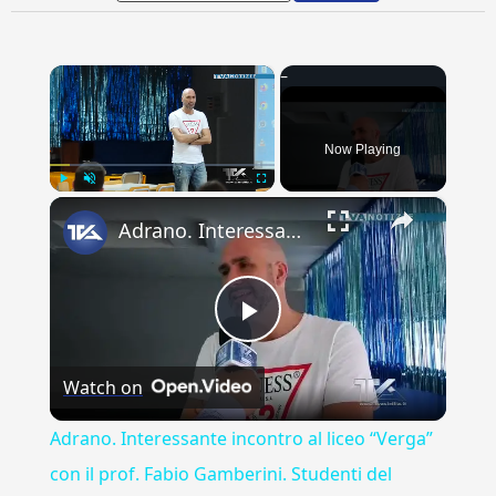
×
Now Playing
×
Play
Unmute
Fullscreen
Adrano. Interessante incontro al liceo “Verga” con il prof. Fabio Gamberini. Studenti del Linguistic
Play
Watch on
Video
Adrano. Interessante incontro al liceo “Verga”
con il prof. Fabio Gamberini. Studenti del