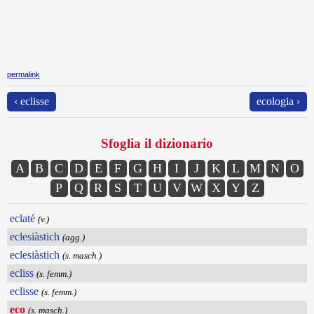
permalink
‹ eclisse
ecologia ›
Sfoglia il dizionario
A
B
C
D
E
F
G
H
I
J
K
L
M
N
O
P
Q
R
S
T
U
V
W
X
Y
Z
eclaté
(v.)
eclesiàstich
(agg.)
eclesiàstich
(s. masch.)
ecliss
(s. femm.)
eclisse
(s. femm.)
eco
(s. masch.)