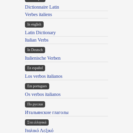
Dictionnaire Latin
Verbes italiens
In english
Latin Dictionary
Italian Verbs
In Deutsch
Italienische Verben
En español
Los verbos italianos
Em portugues
Os verbos italianos
По русски
Итальянские глаголы
Στα ελληνικά
Ιταλικό Λεξικό