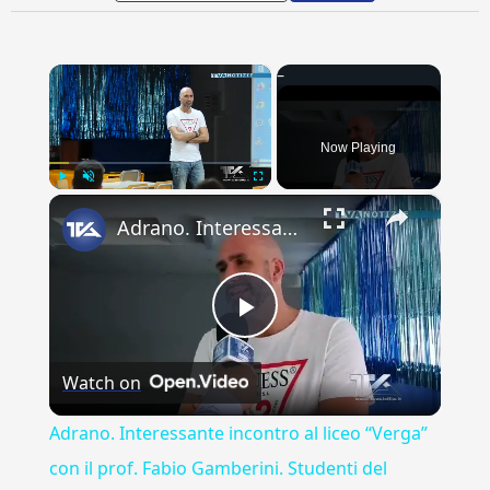
×
Now Playing
×
Play
Unmute
Fullscreen
Adrano. Interessante incontro al liceo “Verga” con il prof. Fabio Gamberini. Studenti del Linguistic
Play
Watch on
Video
Adrano. Interessante incontro al liceo “Verga”
con il prof. Fabio Gamberini. Studenti del