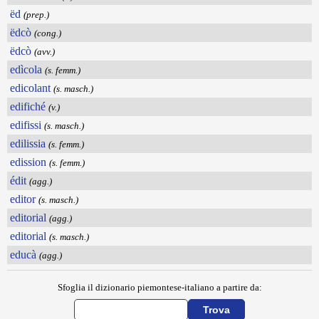
ëd
(prep.)
ëdcò
(cong.)
ëdcò
(avv.)
edìcola
(s. femm.)
edicolant
(s. masch.)
edifiché
(v.)
edifissi
(s. masch.)
edilissia
(s. femm.)
edission
(s. femm.)
édit
(agg.)
editor
(s. masch.)
editorial
(agg.)
editorial
(s. masch.)
educà
(agg.)
Sfoglia il dizionario piemontese-italiano a partire da: