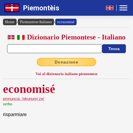
Piemontèis
Home
›
Piemontese-Italiano
›
economisé
Dizionario Piemontese - Italiano
Donazione
Vai al dizionario italiano-piemontese
economisé
pronuncia: /ekunumiˈze/
verbo
risparmiare