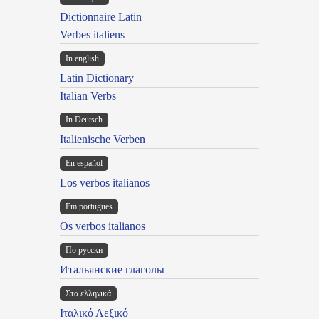
Dictionnaire Latin
Verbes italiens
In english
Latin Dictionary
Italian Verbs
In Deutsch
Italienische Verben
En español
Los verbos italianos
Em portugues
Os verbos italianos
По русски
Итальянские глаголы
Στα ελληνικά
Ιταλικό Λεξικό