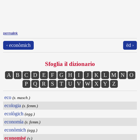
permalink
‹ econòmich
ëd ›
Sfoglia il dizionario
A
B
C
D
E
F
G
H
I
J
K
L
M
N
O
P
Q
R
S
T
U
V
W
X
Y
Z
eco
(s. masch.)
ecologia
(s. femm.)
ecològich
(agg.)
economìa
(s. femm.)
econòmich
(agg.)
economisé
(v.)