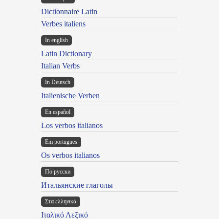
Dictionnaire Latin
Verbes italiens
In english
Latin Dictionary
Italian Verbs
In Deutsch
Italienische Verben
En español
Los verbos italianos
Em portugues
Os verbos italianos
По русски
Итальянские глаголы
Στα ελληνικά
Ιταλικό Λεξικό