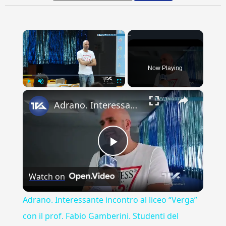
×
Now Playing
×
Play
Unmute
Fullscreen
Adrano. Interessante incontro al liceo “Verga” con il prof. Fabio Gamberini. Studenti del Linguistic
Play
Watch on
Video
Adrano. Interessante incontro al liceo “Verga”
con il prof. Fabio Gamberini. Studenti del