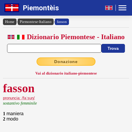
Piemontèis
Home
›
Piemontese-Italiano
›
fasson
Dizionario Piemontese - Italiano
Donazione
Vai al dizionario italiano-piemontese
fasson
pronuncia: /faˈsuŋ/
sostantivo femminile
1
maniera
2
modo