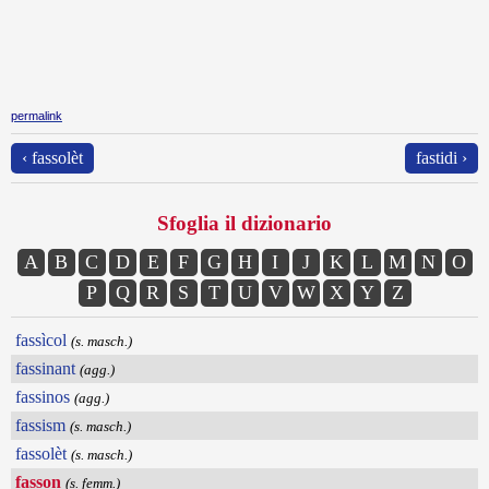
permalink
‹ fassolèt
fastidi ›
Sfoglia il dizionario
A
B
C
D
E
F
G
H
I
J
K
L
M
N
O
P
Q
R
S
T
U
V
W
X
Y
Z
fassìcol
(s. masch.)
fassinant
(agg.)
fassinos
(agg.)
fassism
(s. masch.)
fassolèt
(s. masch.)
fasson
(s. femm.)