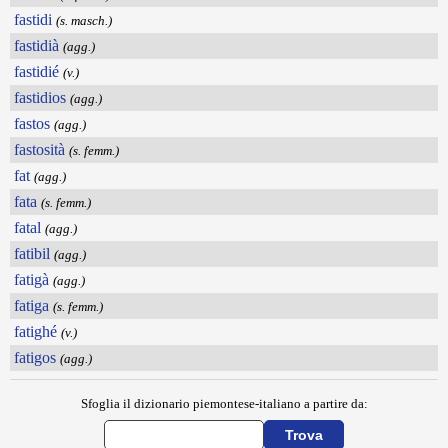
fastidi
(s. masch.)
fastidià
(agg.)
fastidié
(v.)
fastidios
(agg.)
fastos
(agg.)
fastosità
(s. femm.)
fat
(agg.)
fata
(s. femm.)
fatal
(agg.)
fatibil
(agg.)
fatigà
(agg.)
fatiga
(s. femm.)
fatighé
(v.)
fatigos
(agg.)
Sfoglia il dizionario piemontese-italiano a partire da: