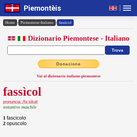
Piemontèis
Home
›
Piemontese-Italiano
›
fassìcol
Dizionario Piemontese - Italiano
Donazione
Vai al dizionario italiano-piemontese
fassìcol
pronuncia: /faˈsikul/
sostantivo maschile
1
fascicolo
2
opuscolo