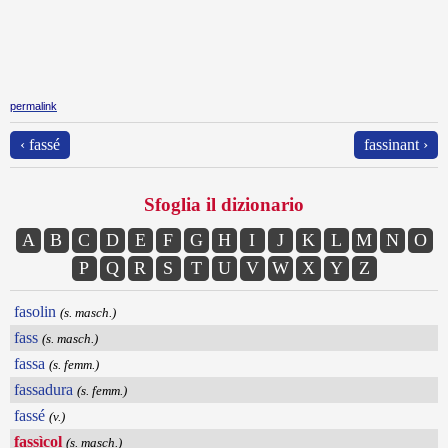
permalink
‹ fassé
fassinant ›
Sfoglia il dizionario
A
B
C
D
E
F
G
H
I
J
K
L
M
N
O
P
Q
R
S
T
U
V
W
X
Y
Z
fasolin
(s. masch.)
fass
(s. masch.)
fassa
(s. femm.)
fassadura
(s. femm.)
fassé
(v.)
fassìcol
(s. masch.)