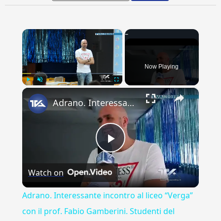
×
Now Playing
×
Play
Unmute
Fullscreen
Adrano. Interessante incontro al liceo “Verga” con il prof. Fabio Gamberini. Studenti del Linguistic
Play
Watch on
Video
Adrano. Interessante incontro al liceo “Verga”
con il prof. Fabio Gamberini. Studenti del