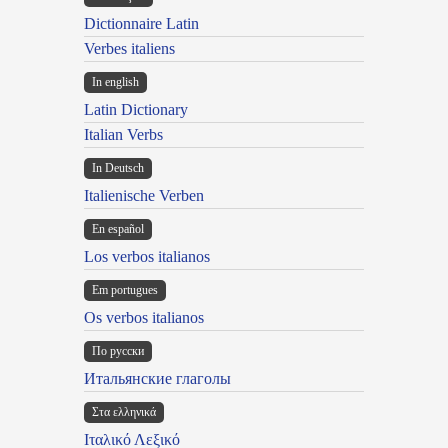
Dictionnaire Latin
Verbes italiens
In english
Latin Dictionary
Italian Verbs
In Deutsch
Italienische Verben
En español
Los verbos italianos
Em portugues
Os verbos italianos
По русски
Итальянские глаголы
Στα ελληνικά
Ιταλικό Λεξικό