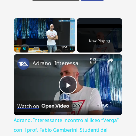
×
Now Playing
×
Play
Unmute
Fullscreen
Adrano. Interessante incontro al liceo “Verga” con il prof. Fabio Gamberini. Studenti del Linguistic
Play
Watch on
Video
Adrano. Interessante incontro al liceo “Verga”
con il prof. Fabio Gamberini. Studenti del