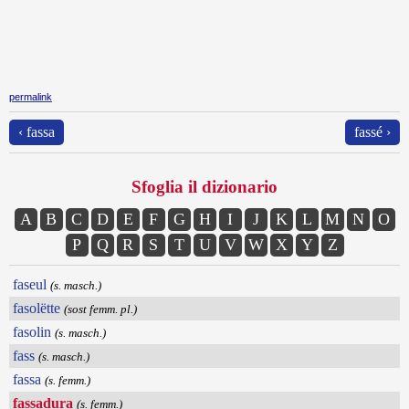
permalink
‹ fassa
fassé ›
Sfoglia il dizionario
A
B
C
D
E
F
G
H
I
J
K
L
M
N
O
P
Q
R
S
T
U
V
W
X
Y
Z
faseul
(s. masch.)
fasolëtte
(sost femm. pl.)
fasolin
(s. masch.)
fass
(s. masch.)
fassa
(s. femm.)
fassadura
(s. femm.)