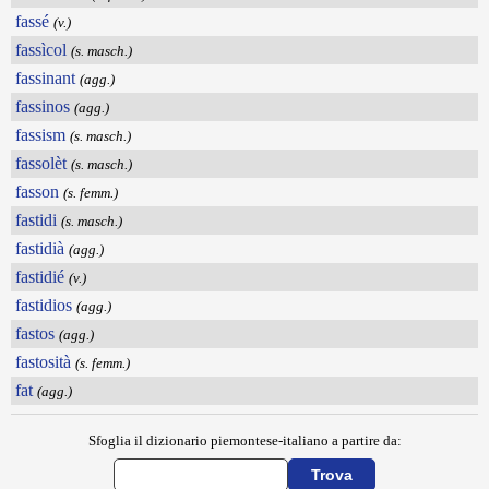
fassé
(v.)
fassìcol
(s. masch.)
fassinant
(agg.)
fassinos
(agg.)
fassism
(s. masch.)
fassolèt
(s. masch.)
fasson
(s. femm.)
fastidi
(s. masch.)
fastidià
(agg.)
fastidié
(v.)
fastidios
(agg.)
fastos
(agg.)
fastosità
(s. femm.)
fat
(agg.)
Sfoglia il dizionario piemontese-italiano a partire da: