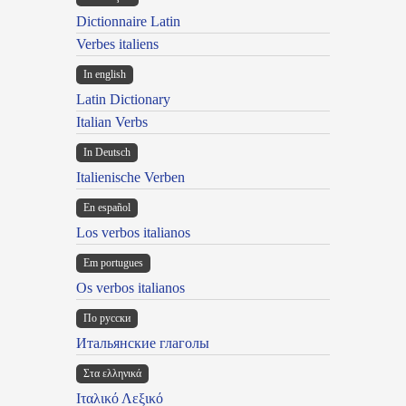
Dictionnaire Latin
Verbes italiens
In english
Latin Dictionary
Italian Verbs
In Deutsch
Italienische Verben
En español
Los verbos italianos
Em portugues
Os verbos italianos
По русски
Итальянские глаголы
Στα ελληνικά
Ιταλικό Λεξικό