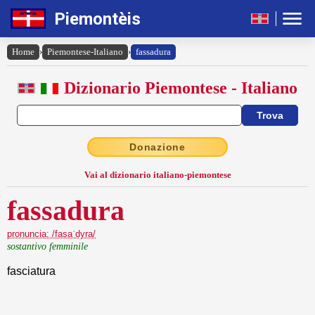
Piemontèis
Home
›
Piemontese-Italiano
›
fassadura
Dizionario Piemontese - Italiano
Donazione
Vai al dizionario italiano-piemontese
fassadura
pronuncia: /fasaˈdyra/
sostantivo femminile
fasciatura