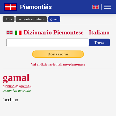
Piemontèis
Home
›
Piemontese-Italiano
›
gamal
Dizionario Piemontese - Italiano
Donazione
Vai al dizionario italiano-piemontese
gamal
pronuncia: /gaˈmal/
sostantivo maschile
facchino