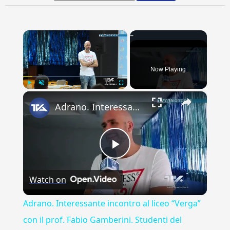
×
Now Playing
×
Play
Unmute
Fullscreen
Adrano. Interessante incontro al liceo “Verga” con il prof. Fabio Gamberini. Studenti del Linguistic
Play
Watch on
Video
Adrano. Interessante incontro al liceo “Verga”
con il prof. Fabio Gamberini. Studenti del