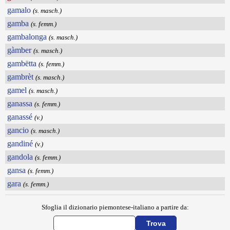
gamalo
(s. masch.)
gamba
(s. femm.)
gambalonga
(s. masch.)
gàmber
(s. masch.)
gambëtta
(s. femm.)
gambrèt
(s. masch.)
gamel
(s. masch.)
ganassa
(s. femm.)
ganassé
(v.)
gancio
(s. masch.)
gandiné
(v.)
gandola
(s. femm.)
gansa
(s. femm.)
gara
(s. femm.)
Sfoglia il dizionario piemontese-italiano a partire da: