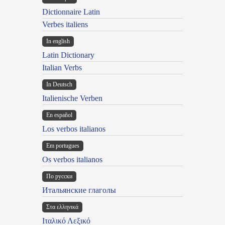
Dictionnaire Latin
Verbes italiens
In english
Latin Dictionary
Italian Verbs
In Deutsch
Italienische Verben
En español
Los verbos italianos
Em portugues
Os verbos italianos
По русски
Итальянские глаголы
Στα ελληνικά
Ιταλικό Λεξικό