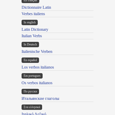
En français
Dictionnaire Latin
Verbes italiens
In english
Latin Dictionary
Italian Verbs
In Deutsch
Italienische Verben
En español
Los verbos italianos
Em portugues
Os verbos italianos
По русски
Итальянские глаголы
Στα ελληνικά
Ιταλικό Λεξικό