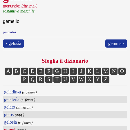
pronuncia: /ʤeˈmel/
sostantivo maschile
gemello
permalink
‹ gelosìa
gëmma ›
Sfoglia il dizionario
A
B
C
D
E
F
G
H
I
J
K
L
M
N
O
P
Q
R
S
T
U
V
W
X
Y
Z
geladin-a
(s. femm.)
gelaterìa
(s. femm.)
gelato
(s. masch.)
gelos
(agg.)
gelosìa
(s. femm.)
gemel
(agg.)