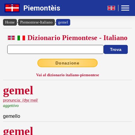
Piemontèis
Home
›
Piemontese-Italiano
›
gemel
Dizionario Piemontese - Italiano
Donazione
Vai al dizionario italiano-piemontese
gemel
pronuncia: /ʤeˈmel/
aggettivo
gemello
gemel