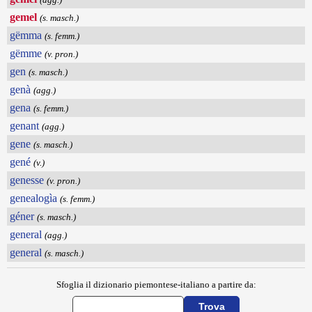
gemel
(s. masch.)
gëmma
(s. femm.)
gëmme
(v. pron.)
gen
(s. masch.)
genà
(agg.)
gena
(s. femm.)
genant
(agg.)
gene
(s. masch.)
gené
(v.)
genesse
(v. pron.)
genealogìa
(s. femm.)
géner
(s. masch.)
general
(agg.)
general
(s. masch.)
Sfoglia il dizionario piemontese-italiano a partire da: