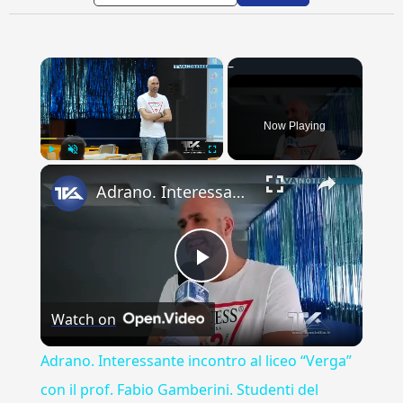
×
Now Playing
×
Play
Unmute
Fullscreen
Adrano. Interessante incontro al liceo “Verga” con il prof. Fabio Gamberini. Studenti del Linguistic
Play
Watch on
Video
Adrano. Interessante incontro al liceo “Verga”
con il prof. Fabio Gamberini. Studenti del