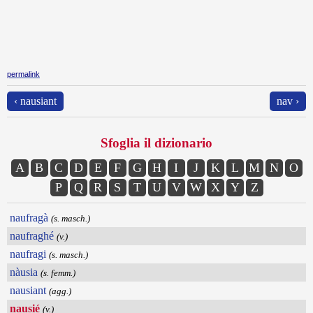
permalink
‹ nausiant
nav ›
Sfoglia il dizionario
A
B
C
D
E
F
G
H
I
J
K
L
M
N
O
P
Q
R
S
T
U
V
W
X
Y
Z
naufragà
(s. masch.)
naufraghé
(v.)
naufragi
(s. masch.)
nàusia
(s. femm.)
nausiant
(agg.)
nausié
(v.)