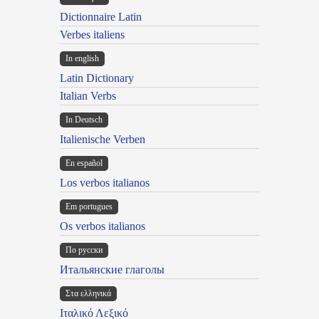
Dictionnaire Latin
Verbes italiens
In english
Latin Dictionary
Italian Verbs
In Deutsch
Italienische Verben
En español
Los verbos italianos
Em portugues
Os verbos italianos
По русски
Итальянские глаголы
Στα ελληνικά
Ιταλικό Λεξικό