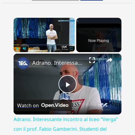
×
Now Playing
×
Play
Unmute
Fullscreen
Adrano. Interessante incontro al liceo “Verga” con il prof. Fabio Gamberini. Studenti del Linguistic
Play
Watch on
Video
Adrano. Interessante incontro al liceo “Verga”
con il prof. Fabio Gamberini. Studenti del