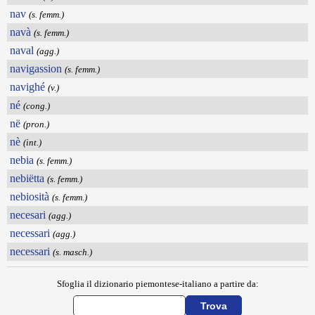
nav
(s. femm.)
navà
(s. femm.)
naval
(agg.)
navigassion
(s. femm.)
navighé
(v.)
né
(cong.)
në
(pron.)
nè
(int.)
nebia
(s. femm.)
nebiëtta
(s. femm.)
nebiosità
(s. femm.)
necesari
(agg.)
necessari
(agg.)
necessari
(s. masch.)
Sfoglia il dizionario piemontese-italiano a partire da: