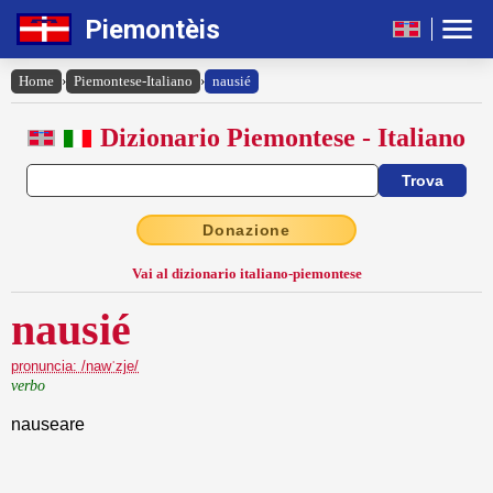
Piemontèis
Home
›
Piemontese-Italiano
›
nausié
Dizionario Piemontese - Italiano
Donazione
Vai al dizionario italiano-piemontese
nausié
pronuncia: /nawˈzje/
verbo
nauseare