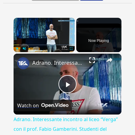
×
Now Playing
×
Play
Unmute
Fullscreen
Adrano. Interessante incontro al liceo “Verga” con il prof. Fabio Gamberini. Studenti del Linguistic
Play
Watch on
Video
Adrano. Interessante incontro al liceo “Verga”
con il prof. Fabio Gamberini. Studenti del