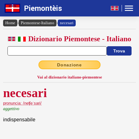
Piemontèis
Home
›
Piemontese-Italiano
›
necesari
Dizionario Piemontese - Italiano
Donazione
Vai al dizionario italiano-piemontese
necesari
pronuncia: /neʧeˈsari/
aggettivo
indispensabile