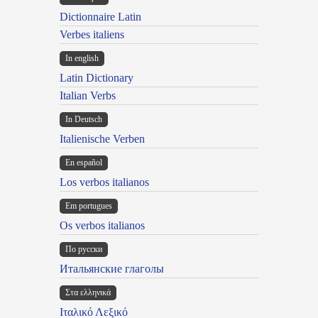
Dictionnaire Latin
Verbes italiens
In english
Latin Dictionary
Italian Verbs
In Deutsch
Italienische Verben
En español
Los verbos italianos
Em portugues
Os verbos italianos
По русски
Итальянские глаголы
Στα ελληνικά
Ιταλικό Λεξικό