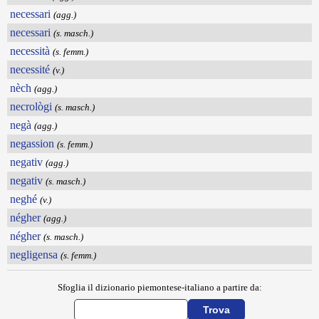
necessari
(agg.)
necessari
(s. masch.)
necessità
(s. femm.)
necessité
(v.)
nèch
(agg.)
necrològi
(s. masch.)
negà
(agg.)
negassion
(s. femm.)
negativ
(agg.)
negativ
(s. masch.)
neghé
(v.)
négher
(agg.)
négher
(s. masch.)
negligensa
(s. femm.)
Sfoglia il dizionario piemontese-italiano a partire da: