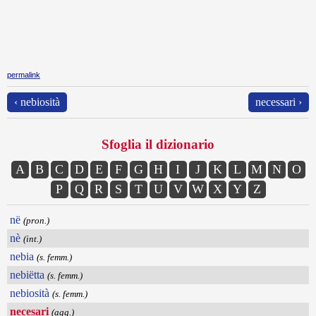
permalink
‹ nebiosità
necessari ›
Sfoglia il dizionario
A
B
C
D
E
F
G
H
I
J
K
L
M
N
O
P
Q
R
S
T
U
V
W
X
Y
Z
në
(pron.)
nè
(int.)
nebia
(s. femm.)
nebiëtta
(s. femm.)
nebiosità
(s. femm.)
necesari
(agg.)