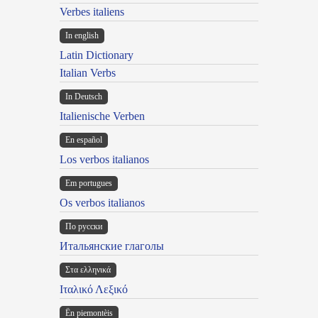
Verbes italiens
In english
Latin Dictionary
Italian Verbs
In Deutsch
Italienische Verben
En español
Los verbos italianos
Em portugues
Os verbos italianos
По русски
Итальянские глаголы
Στα ελληνικά
Ιταλικό Λεξικό
Ën piemontèis