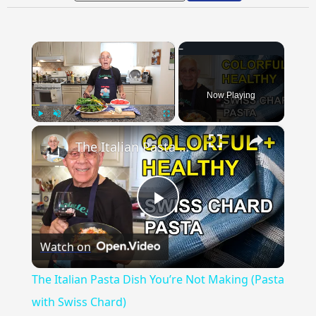
×
Now Playing
×
Play
Unmute
Fullscreen
The Italian Pasta Dish You’re Not Making (Pasta with Swiss Chard)
Play
Watch on
Video
The Italian Pasta Dish You’re Not Making (Pasta
with Swiss Chard)