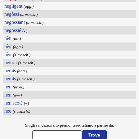
negligent
(agg.)
negòssi
(s. masch.)
negossiant
(s. masch.)
negossié
(v.)
nèh
(int.)
nèir
(agg.)
nèir
(s. masch.)
neiron
(s. masch.)
nemis
(agg.)
nemis
(s. masch.)
nen
(pron.)
nen
(avv.)
nen scoté
(v.)
néo
(s. masch.)
Sfoglia il dizionario piemontese-italiano a partire da: