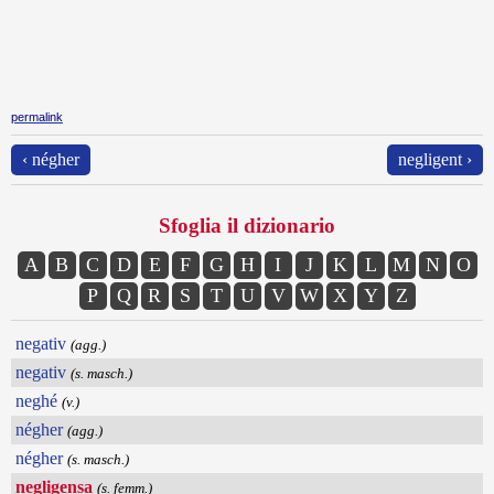
permalink
‹ négher
negligent ›
Sfoglia il dizionario
A
B
C
D
E
F
G
H
I
J
K
L
M
N
O
P
Q
R
S
T
U
V
W
X
Y
Z
negativ
(agg.)
negativ
(s. masch.)
neghé
(v.)
négher
(agg.)
négher
(s. masch.)
negligensa
(s. femm.)