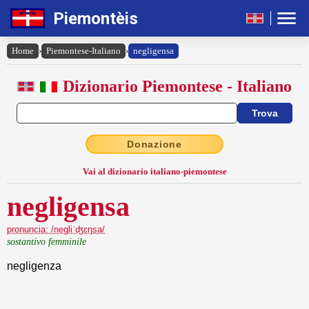
Piemontèis
Home
›
Piemontese-Italiano
›
negligensa
Dizionario Piemontese - Italiano
Donazione
Vai al dizionario italiano-piemontese
negligensa
pronuncia: /negliˈʤɛŋsa/
sostantivo femminile
negligenza