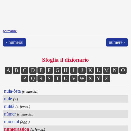
permalink
‹ numeral
numeré ›
Sfoglia il dizionario
A
B
C
D
E
F
G
H
I
J
K
L
M
N
O
P
Q
R
S
T
U
V
W
X
Y
Z
nula-òsta
(s. masch.)
nulé
(v.)
nulità
(s. femm.)
nùmer
(s. masch.)
numeral
(agg.)
numerassion
(s. femm.)