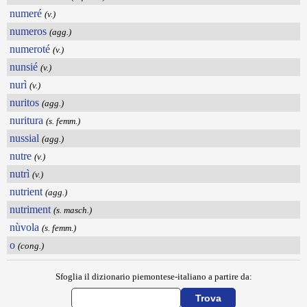
numeré
(v.)
numeros
(agg.)
numeroté
(v.)
nunsié
(v.)
nurì
(v.)
nuritos
(agg.)
nuritura
(s. femm.)
nussial
(agg.)
nutre
(v.)
nutrì
(v.)
nutrient
(agg.)
nutriment
(s. masch.)
nùvola
(s. femm.)
o
(cong.)
Sfoglia il dizionario piemontese-italiano a partire da: