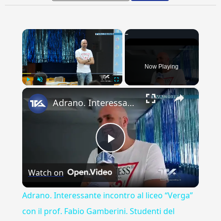
×
Now Playing
×
Play
Unmute
Fullscreen
Adrano. Interessante incontro al liceo “Verga” con il prof. Fabio Gamberini. Studenti del Linguistic
Play
Watch on
Video
Adrano. Interessante incontro al liceo “Verga”
con il prof. Fabio Gamberini. Studenti del