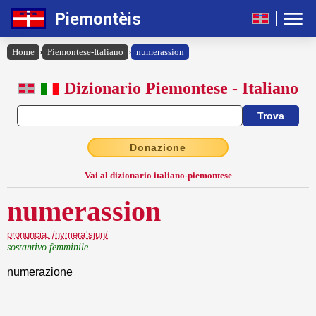
Piemontèis
Home
›
Piemontese-Italiano
›
numerassion
Dizionario Piemontese - Italiano
Donazione
Vai al dizionario italiano-piemontese
numerassion
pronuncia: /nymeraˈsjuŋ/
sostantivo femminile
numerazione