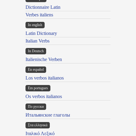
Dictionnaire Latin
Verbes italiens
In english
Latin Dictionary
Italian Verbs
In Deutsch
Italienische Verben
En español
Los verbos italianos
Em portugues
Os verbos italianos
По русски
Итальянские глаголы
Στα ελληνικά
Ιταλικό Λεξικό