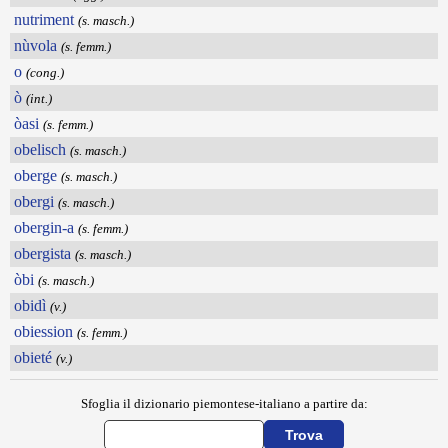
nutriment
(s. masch.)
nùvola
(s. femm.)
o
(cong.)
ò
(int.)
òasi
(s. femm.)
obelisch
(s. masch.)
oberge
(s. masch.)
obergi
(s. masch.)
obergin-a
(s. femm.)
obergista
(s. masch.)
òbi
(s. masch.)
obidì
(v.)
obiession
(s. femm.)
obieté
(v.)
Sfoglia il dizionario piemontese-italiano a partire da: