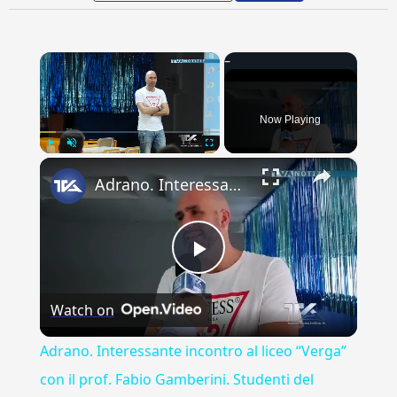
×
Now Playing
×
Play
Unmute
Fullscreen
Adrano. Interessante incontro al liceo “Verga” con il prof. Fabio Gamberini. Studenti del Linguistic
Play
Watch on
Video
Adrano. Interessante incontro al liceo “Verga”
con il prof. Fabio Gamberini. Studenti del