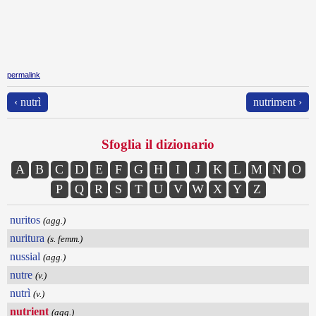
permalink
‹ nutrì
nutriment ›
Sfoglia il dizionario
A
B
C
D
E
F
G
H
I
J
K
L
M
N
O
P
Q
R
S
T
U
V
W
X
Y
Z
nuritos
(agg.)
nuritura
(s. femm.)
nussial
(agg.)
nutre
(v.)
nutrì
(v.)
nutrient
(agg.)