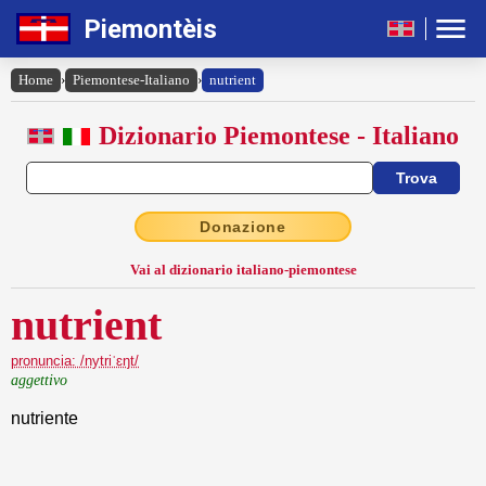
Piemontèis
Home
›
Piemontese-Italiano
›
nutrient
Dizionario Piemontese - Italiano
Donazione
Vai al dizionario italiano-piemontese
nutrient
pronuncia: /nytriˈɛŋt/
aggettivo
nutriente