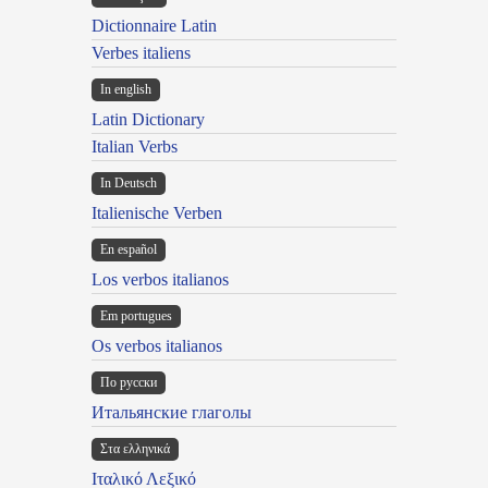
Dictionnaire Latin
Verbes italiens
In english
Latin Dictionary
Italian Verbs
In Deutsch
Italienische Verben
En español
Los verbos italianos
Em portugues
Os verbos italianos
По русски
Итальянские глаголы
Στα ελληνικά
Ιταλικό Λεξικό