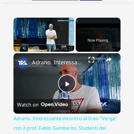
×
Now Playing
×
Play
Unmute
Fullscreen
Adrano. Interessante incontro al liceo “Verga” con il prof. Fabio Gamberini. Studenti del Linguistic
Play
Watch on
Video
Adrano. Interessante incontro al liceo “Verga”
con il prof. Fabio Gamberini. Studenti del