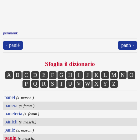
permalink
‹ panié
pann ›
Sfoglia il dizionario
A
B
C
D
E
F
G
H
I
J
K
L
M
N
O
P
Q
R
S
T
U
V
W
X
Y
Z
panel
(s. masch.)
panera
(s. femm.)
paneterìa
(s. femm.)
pànich
(s. masch.)
panié
(s. masch.)
panin
(s. masch.)