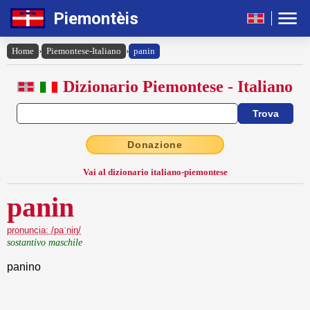
Piemontèis
Home
›
Piemontese-Italiano
›
panin
Dizionario Piemontese - Italiano
Donazione
Vai al dizionario italiano-piemontese
panin
pronuncia: /paˈniŋ/
sostantivo maschile
panino