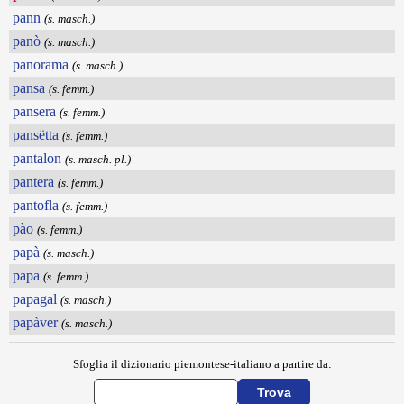
pann
(s. masch.)
panò
(s. masch.)
panorama
(s. masch.)
pansa
(s. femm.)
pansera
(s. femm.)
pansëtta
(s. femm.)
pantalon
(s. masch. pl.)
pantera
(s. femm.)
pantofla
(s. femm.)
pào
(s. femm.)
papà
(s. masch.)
papa
(s. femm.)
papagal
(s. masch.)
papàver
(s. masch.)
Sfoglia il dizionario piemontese-italiano a partire da: