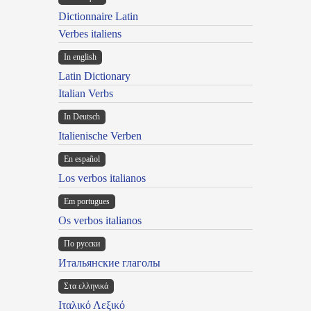
Dictionnaire Latin
Verbes italiens
In english
Latin Dictionary
Italian Verbs
In Deutsch
Italienische Verben
En español
Los verbos italianos
Em portugues
Os verbos italianos
По русски
Итальянские глаголы
Στα ελληνικά
Ιταλικό Λεξικό