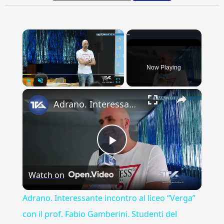
×
Now Playing
×
Play
Unmute
Fullscreen
Adrano. Interessante incontro al liceo “Verga” con il prof. Fabio Gamberini. Studenti del Linguistic
Play
Watch on
Video
Adrano. Interessante incontro al liceo “Verga”
con il prof. Fabio Gamberini. Studenti del