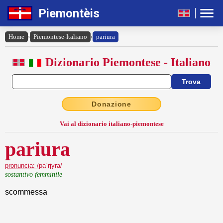
Piemontèis
Home
›
Piemontese-Italiano
›
pariura
Dizionario Piemontese - Italiano
Donazione
Vai al dizionario italiano-piemontese
pariura
pronuncia: /paˈrjyra/
sostantivo femminile
scommessa