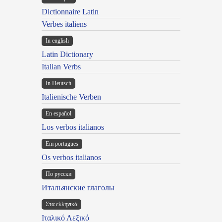
Dictionnaire Latin
Verbes italiens
In english
Latin Dictionary
Italian Verbs
In Deutsch
Italienische Verben
En español
Los verbos italianos
Em portugues
Os verbos italianos
По русски
Итальянские глаголы
Στα ελληνικά
Ιταλικό Λεξικό