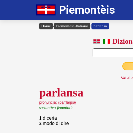
Piemontèis
Home
›
Piemontese-Italiano
›
parlansa
Dizion
Vai al 
parlansa
pronuncia: /parˈlaŋsa/
sostantivo femminile
1
diceria
2
modo di dire