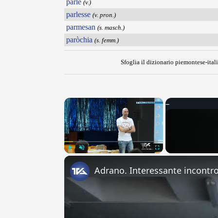
parlé
(v.)
parlesse
(v. pron.)
parmesan
(s. masch.)
paròchia
(s. femm.)
Sfoglia il dizionario piemontese-itali
×
Play
Unmute
Fullscreen