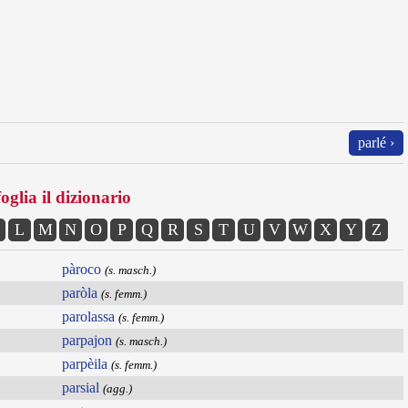
parlé ›
oglia il dizionario
L
M
N
O
P
Q
R
S
T
U
V
W
X
Y
Z
pàroco
(s. masch.)
paròla
(s. femm.)
parolassa
(s. femm.)
parpajon
(s. masch.)
parpèila
(s. femm.)
parsial
(agg.)