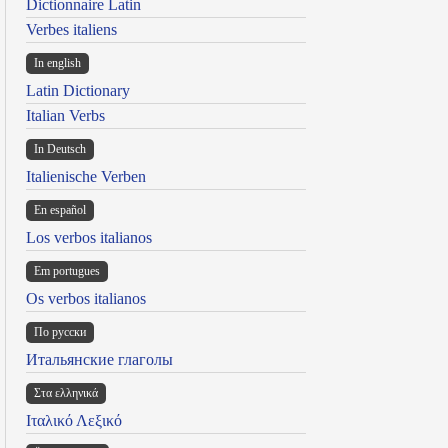
Dictionnaire Latin
Verbes italiens
In english
Latin Dictionary
Italian Verbs
In Deutsch
Italienische Verben
En español
Los verbos italianos
Em portugues
Os verbos italianos
По русски
Итальянские глаголы
Στα ελληνικά
Ιταλικό Λεξικό