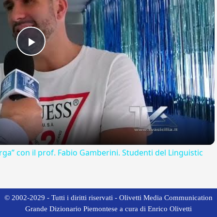
Play
Video
rga” con il prof. Fabio Gamberini. Studenti del Linguistic
© 2002-2029 - Tutti i diritti riservati - Olivetti Media Communication
Grande Dizionario Piemontese a cura di Enrico Olivetti