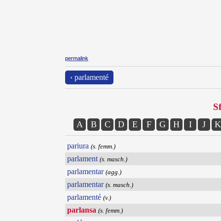
permalink
‹ parlamenté
Sf
A
B
C
D
E
F
G
H
I
J
K
pariura
(s. femm.)
parlament
(s. masch.)
parlamentar
(agg.)
parlamentar
(s. masch.)
parlamenté
(v.)
parlansa
(s. femm.)