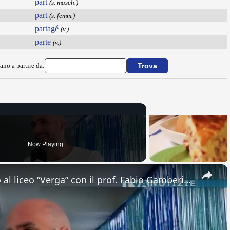
part
(s. masch.)
part
(s. femm.)
partagé
(v.)
parte
(v.)
ano a partire da:
Now Playing
×
Adrano. Interessante incontro al liceo “Verga” con il prof. Fabio Gamberini. Studenti del Linguistic