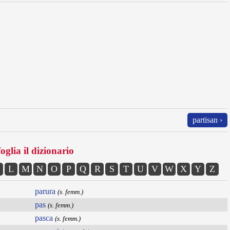
partisan ›
oglia il dizionario
L
M
N
O
P
Q
R
S
T
U
V
W
X
Y
Z
parura
(s. femm.)
pas
(s. femm.)
pasca
(s. femm.)