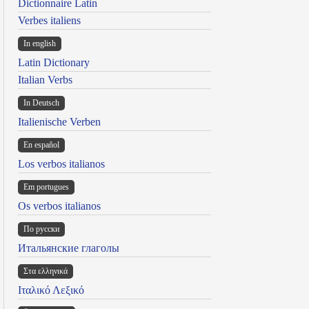
Dictionnaire Latin
Verbes italiens
In english
Latin Dictionary
Italian Verbs
In Deutsch
Italienische Verben
En español
Los verbos italianos
Em portugues
Os verbos italianos
По русски
Итальянские глаголы
Στα ελληνικά
Ιταλικό Λεξικό