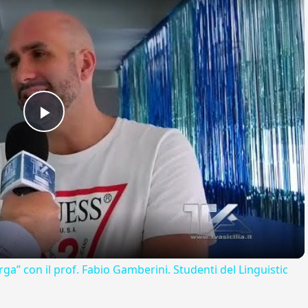
Play
Video
rga” con il prof. Fabio Gamberini. Studenti del Linguistic