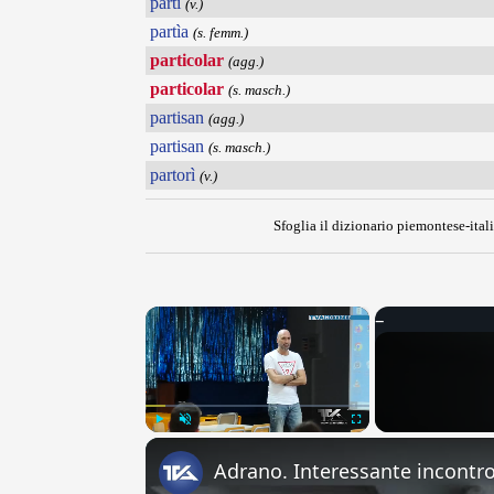
partì
(v.)
partìa
(s. femm.)
particolar
(agg.)
particolar
(s. masch.)
partisan
(agg.)
partisan
(s. masch.)
partorì
(v.)
Sfoglia il dizionario piemontese-itali
×
Play
Unmute
Fullscreen