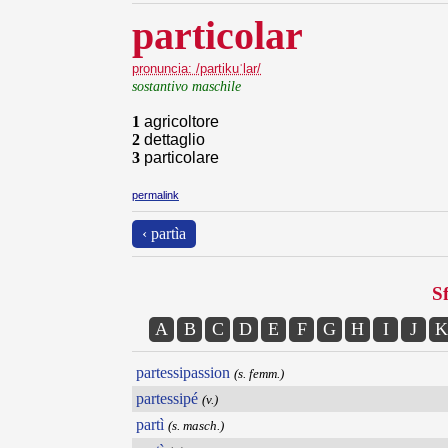
particolar
pronuncia: /partikuˈlar/
sostantivo maschile
1
agricoltore
2
dettaglio
3
particolare
permalink
‹ partìa
Sf
A
B
C
D
E
F
G
H
I
J
K
partessipassion
(s. femm.)
partessipé
(v.)
partì
(s. masch.)