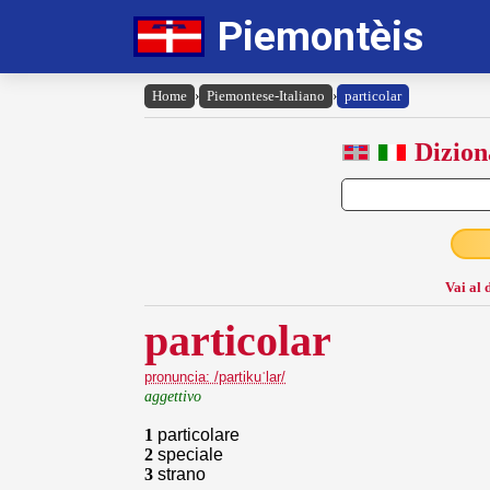
Piemontèis
Home
›
Piemontese-Italiano
›
particolar
Dizion
Vai al 
particolar
pronuncia: /partikuˈlar/
aggettivo
1
particolare
2
speciale
3
strano