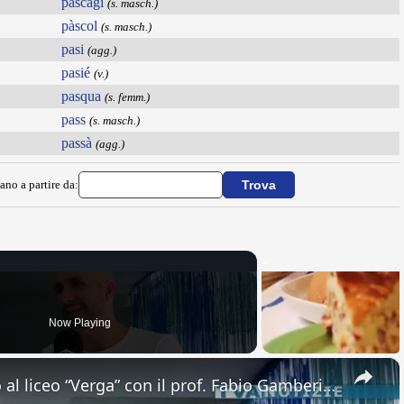
pascagi
(s. masch.)
pàscol
(s. masch.)
pasi
(agg.)
pasié
(v.)
pasqua
(s. femm.)
pass
(s. masch.)
passà
(agg.)
ano a partire da:
Now Playing
×
Adrano. Interessante incontro al liceo “Verga” con il prof. Fabio Gamberini. Studenti del Linguistic