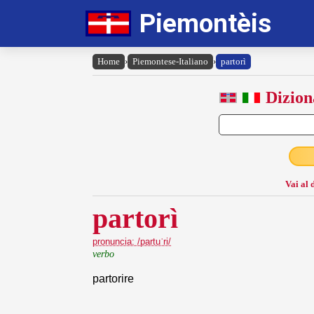
Piemontèis
Home
›
Piemontese-Italiano
›
partorì
Dizion
Vai al 
partorì
pronuncia: /partuˈri/
verbo
partorire