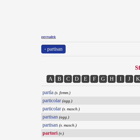
permalink
‹ partisan
Sf
A
B
C
D
E
F
G
H
I
J
K
partìa
(s. femm.)
particolar
(agg.)
particolar
(s. masch.)
partisan
(agg.)
partisan
(s. masch.)
partorì
(v.)