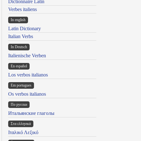
Dictionnaire Latin
Verbes italiens
In english
Latin Dictionary
Italian Verbs
In Deutsch
Italienische Verben
En español
Los verbos italianos
Em portugues
Os verbos italianos
По русски
Итальянские глаголы
Στα ελληνικά
Ιταλικό Λεξικό