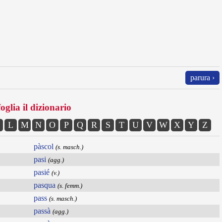
parura ›
oglia il dizionario
L
M
N
O
P
Q
R
S
T
U
V
W
X
Y
Z
pàscol
(s. masch.)
pasi
(agg.)
pasié
(v.)
pasqua
(s. femm.)
pass
(s. masch.)
passà
(agg.)