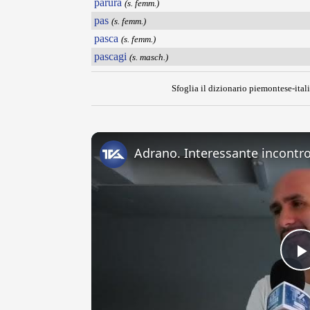
parura
(s. femm.)
pas
(s. femm.)
pasca
(s. femm.)
pascagi
(s. masch.)
Sfoglia il dizionario piemontese-itali