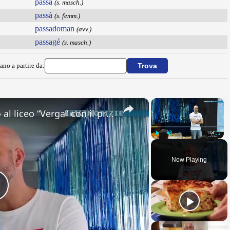
passà
(s. masch.)
passà
(s. femm.)
passadoman
(avv.)
passagé
(s. masch.)
ano a partire da:
×
×
Adrano. Interessante incontro al liceo “Verga” con il prof. Fabio Gamberini. Studenti del Linguistic
Play
Unmute
Fullsc
Now Playing
Play