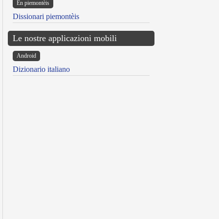
Ën piemontèis
Dissionari piemontèis
Le nostre applicazioni mobili
Android
Dizionario italiano
reen