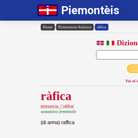
Piemontèis
Home
›
Piemontese-Italiano
›
ràfica
Dizion
Vai al 
ràfica
pronuncia: /ˈrafika/
sostantivo femminile
(di arma) raffica