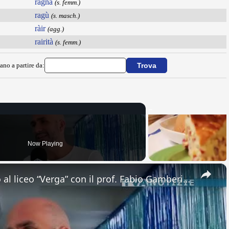
ragnà
(s. femm.)
ragù
(s. masch.)
ràir
(agg.)
rairità
(s. femm.)
ano a partire da:
Now Playing
×
Adrano. Interessante incontro al liceo “Verga” con il prof. Fabio Gamberini. Studenti del Linguistic