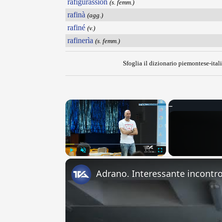
rafigurassion
(s. femm.)
rafinà
(agg.)
rafiné
(v.)
rafinerìa
(s. femm.)
Sfoglia il dizionario piemontese-itali
×
Play
Unmute
Fullscreen