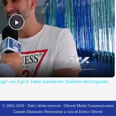
Play
Video
rga” con il prof. Fabio Gamberini. Studenti del Linguistic
© 2002-2029 - Tutti i diritti riservati - Olivetti Media Communication
Grande Dizionario Piemontese a cura di Enrico Olivetti