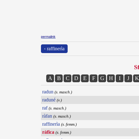
permalink
‹ raffinerìa
Sf
A
B
C
D
E
F
G
H
I
J
K
radun
(s. masch.)
raduné
(v.)
raf
(s. masch.)
ràfan
(s. masch.)
raffinerìa
(s. femm.)
ràfica
(s. femm.)