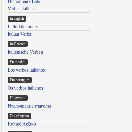
Dictionnaire Latin
Verbes italiens
In english
Latin Dictionary
Italian Verbs
In Deutsch
Italienische Verben
En español
Los verbos italianos
Em portugues
Os verbos italianos
По русски
Итальянские глаголы
Στα ελληνικά
Ιταλικό Λεξικό