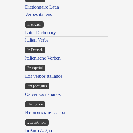
Dictionnaire Latin
Verbes italiens
In english
Latin Dictionary
Italian Verbs
In Deutsch
Italienische Verben
En español
Los verbos italianos
Em portugues
Os verbos italianos
По русски
Итальянские глаголы
Στα ελληνικά
Ιταλικό Λεξικό