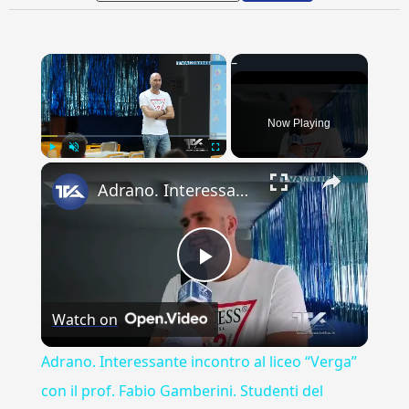
×
Now Playing
×
Play
Unmute
Fullscreen
Adrano. Interessante incontro al liceo “Verga” con il prof. Fabio Gamberini. Studenti del Linguistic
Play
Watch on
Video
Adrano. Interessante incontro al liceo “Verga”
con il prof. Fabio Gamberini. Studenti del