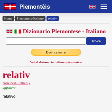
Piemontèis
Home
›
Piemontese-Italiano
›
relativ
Dizionario Piemontese - Italiano
Donazione
Vai al dizionario italiano-piemontese
relativ
pronuncia: /relaˈtiɥ/
aggettivo
relativo