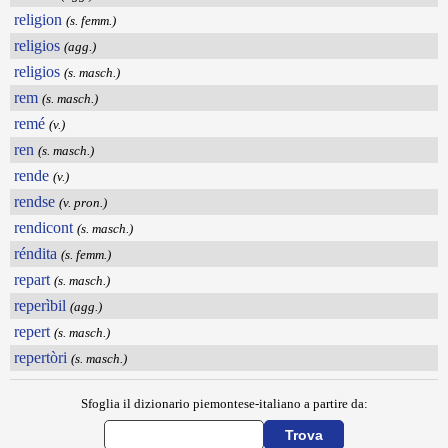
religion
(s. femm.)
religios
(agg.)
religios
(s. masch.)
rem
(s. masch.)
remé
(v.)
ren
(s. masch.)
rende
(v.)
rendse
(v. pron.)
rendicont
(s. masch.)
réndita
(s. femm.)
repart
(s. masch.)
reperìbil
(agg.)
repert
(s. masch.)
repertòri
(s. masch.)
Sfoglia il dizionario piemontese-italiano a partire da: