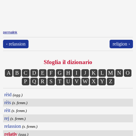
permalink
‹ relassion
religion ›
Sfoglia il dizionario
A
B
C
D
E
F
G
H
I
J
K
L
M
N
O
P
Q
R
S
T
U
V
W
X
Y
Z
rèid
(agg.)
rèis
(s. femm.)
rèit
(s. femm.)
rej
(s. femm.)
relassion
(s. femm.)
relativ
(agg.)