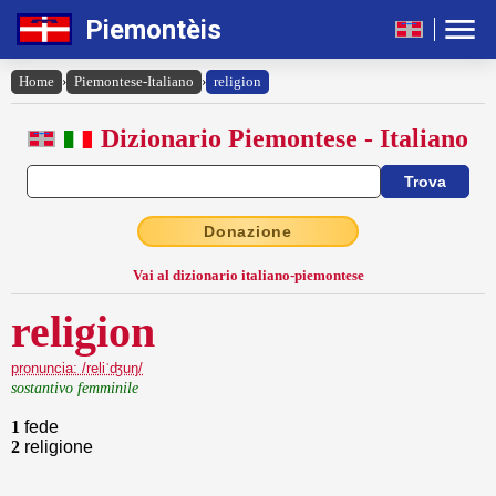
Piemontèis
Home
›
Piemontese-Italiano
›
religion
Dizionario Piemontese - Italiano
Donazione
Vai al dizionario italiano-piemontese
religion
pronuncia: /reliˈʤuŋ/
sostantivo femminile
1
fede
2
religione