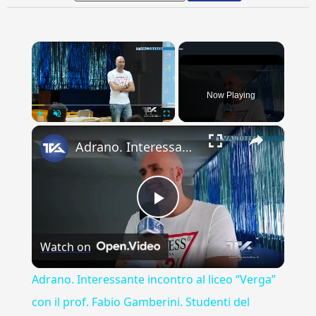
×
Now Playing
×
Play
Unmute
Fullscreen
Adrano. Interessante incontro al liceo “Verga” con il prof. Fabio Gamberini. Studenti del Linguistic
Play
Watch on
Video
Adrano. Interessante incontro al liceo “Verga”
con il prof. Fabio Gamberini. Studenti del