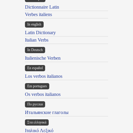
Dictionnaire Latin
Verbes italiens
In english
Latin Dictionary
Italian Verbs
In Deutsch
Italienische Verben
En español
Los verbos italianos
Em portugues
Os verbos italianos
По русски
Итальянские глаголы
Στα ελληνικά
Ιταλικό Λεξικό