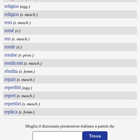
religios
(agg.)
religios
(s. masch.)
rem
(s. masch.)
remé
(v.)
ren
(s. masch.)
rende
(v.)
rendse
(v. pron.)
rendicont
(s. masch.)
réndita
(s. femm.)
repart
(s. masch.)
reperìbil
(agg.)
repert
(s. masch.)
repertòri
(s. masch.)
replica
(s. femm.)
Sfoglia il dizionario piemontese-italiano a partire da: