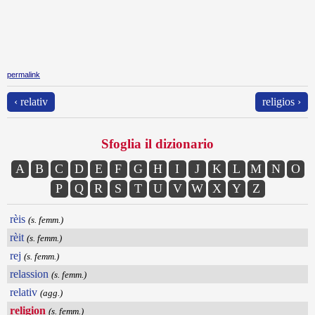
permalink
‹ relativ
religios ›
Sfoglia il dizionario
A
B
C
D
E
F
G
H
I
J
K
L
M
N
O
P
Q
R
S
T
U
V
W
X
Y
Z
rèis
(s. femm.)
rèit
(s. femm.)
rej
(s. femm.)
relassion
(s. femm.)
relativ
(agg.)
religion
(s. femm.)