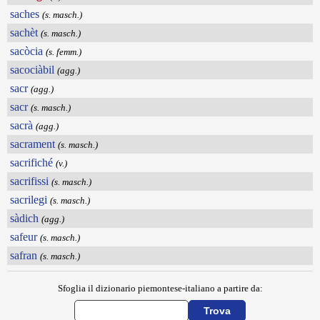
saches
(s. masch.)
sachèt
(s. masch.)
sacòcia
(s. femm.)
sacociàbil
(agg.)
sacr
(agg.)
sacr
(s. masch.)
sacrà
(agg.)
sacrament
(s. masch.)
sacrifiché
(v.)
sacrifissi
(s. masch.)
sacrilegi
(s. masch.)
sàdich
(agg.)
safeur
(s. masch.)
safran
(s. masch.)
Sfoglia il dizionario piemontese-italiano a partire da: