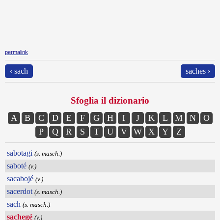
permalink
‹ sach
saches ›
Sfoglia il dizionario
A
B
C
D
E
F
G
H
I
J
K
L
M
N
O
P
Q
R
S
T
U
V
W
X
Y
Z
sabotagi
(s. masch.)
saboté
(v.)
sacabojé
(v.)
sacerdot
(s. masch.)
sach
(s. masch.)
sachegé
(v.)