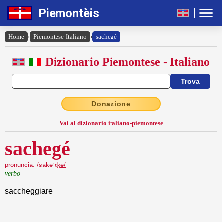
Piemontèis
Home
›
Piemontese-Italiano
›
sachegé
Dizionario Piemontese - Italiano
Donazione
Vai al dizionario italiano-piemontese
sachegé
pronuncia: /sakeˈʤe/
verbo
saccheggiare