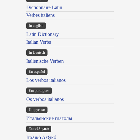
Dictionnaire Latin
Verbes italiens
In english
Latin Dictionary
Italian Verbs
In Deutsch
Italienische Verben
En español
Los verbos italianos
Em portugues
Os verbos italianos
По русски
Итальянские глаголы
Στα ελληνικά
Ιταλικό Λεξικό