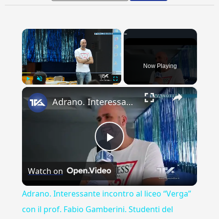
×
Now Playing
×
Play
Unmute
Fullscreen
Adrano. Interessante incontro al liceo “Verga” con il prof. Fabio Gamberini. Studenti del Linguistic
Play
Watch on
Video
Adrano. Interessante incontro al liceo “Verga”
con il prof. Fabio Gamberini. Studenti del