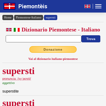
Piemontèis
Home
›
Piemontese-Italiano
›
supersti
Dizionario Piemontese - Italiano
Donazione
Vai al dizionario italiano-piemontese
supersti
pronuncia: /syˈpɛrsti/
aggettivo
superstite
supersti