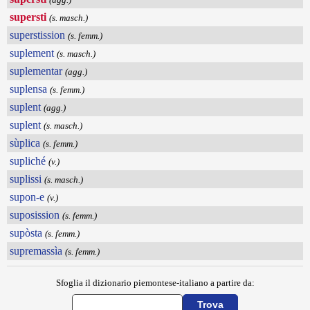
supersti
(s. masch.)
superstission
(s. femm.)
suplement
(s. masch.)
suplementar
(agg.)
suplensa
(s. femm.)
suplent
(agg.)
suplent
(s. masch.)
sùplica
(s. femm.)
supliché
(v.)
suplissi
(s. masch.)
supon-e
(v.)
suposission
(s. femm.)
supòsta
(s. femm.)
supremassìa
(s. femm.)
Sfoglia il dizionario piemontese-italiano a partire da: