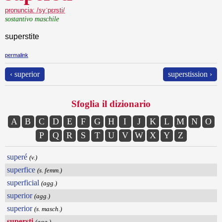
pronuncia: /syˈpɛrsti/
sostantivo maschile
superstite
permalink
‹ superior
superstission ›
Sfoglia il dizionario
A
B
C
D
E
F
G
H
I
J
K
L
M
N
O
P
Q
R
S
T
U
V
W
X
Y
Z
superé
(v.)
superfice
(s. femm.)
superficial
(agg.)
superior
(agg.)
superior
(s. masch.)
supersti
(agg.)