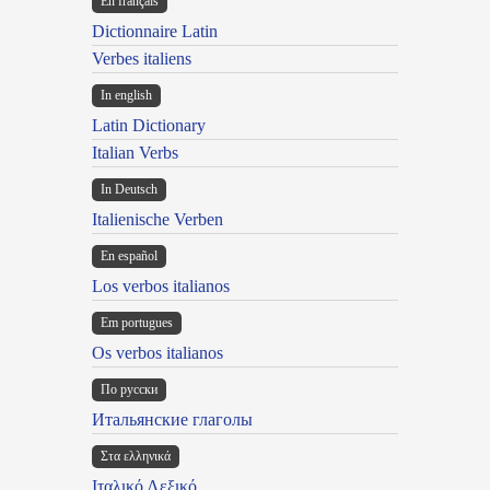
En français
Dictionnaire Latin
Verbes italiens
In english
Latin Dictionary
Italian Verbs
In Deutsch
Italienische Verben
En español
Los verbos italianos
Em portugues
Os verbos italianos
По русски
Итальянские глаголы
Στα ελληνικά
Ιταλικό Λεξικό