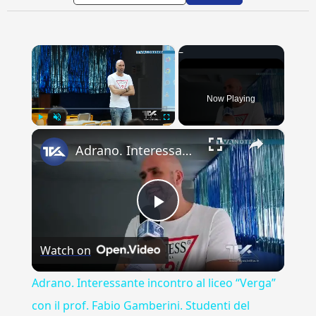
×
Now Playing
×
Play
Unmute
Fullscreen
Adrano. Interessante incontro al liceo “Verga” con il prof. Fabio Gamberini. Studenti del Linguistic
Play
Watch on
Video
Adrano. Interessante incontro al liceo “Verga”
con il prof. Fabio Gamberini. Studenti del