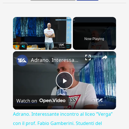
×
Now Playing
×
Play
Unmute
Fullscreen
Adrano. Interessante incontro al liceo “Verga” con il prof. Fabio Gamberini. Studenti del Linguistic
Play
Watch on
Video
Adrano. Interessante incontro al liceo “Verga”
con il prof. Fabio Gamberini. Studenti del