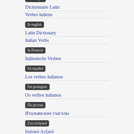
Dictionnaire Latin
Verbes italiens
In english
Latin Dictionary
Italian Verbs
In Deutsch
Italienische Verben
En español
Los verbos italianos
Em portugues
Os verbos italianos
По русски
Итальянские глаголы
Στα ελληνικά
Ιταλικό Λεξικό