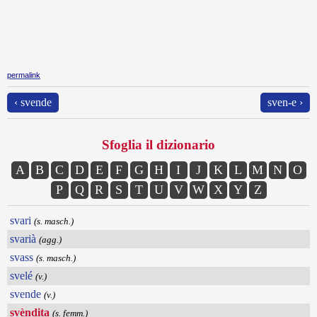
permalink
‹ svende
sven-e ›
Sfoglia il dizionario
A
B
C
D
E
F
G
H
I
J
K
L
M
N
O
P
Q
R
S
T
U
V
W
X
Y
Z
svari
(s. masch.)
svarià
(agg.)
svass
(s. masch.)
svelé
(v.)
svende
(v.)
svèndita
(s. femm.)