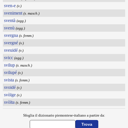
sven-e
(v.)
sveniment
(s. masch.)
sventà
(agg.)
svenù
(agg.)
svergna
(s. femm.)
svergné
(v.)
sveuidé
(v.)
svicc
(agg.)
svilup
(s. masch.)
svilupé
(v.)
svista
(s. femm.)
svoidé
(v.)
svòlge
(v.)
svòlta
(s. femm.)
Sfoglia il dizionario piemontese-italiano a partire da: