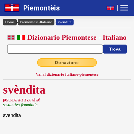
Piemontèis
Home
›
Piemontese-Italiano
›
svèndita
Dizionario Piemontese - Italiano
Donazione
Vai al dizionario italiano-piemontese
svèndita
pronuncia: /ˈzvɛŋdita/
sostantivo femminile
svendita