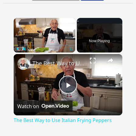
×
Now Playing
×
Play
Unmute
Fullscreen
The Best Way to Use Italian Frying Peppers
Play
Watch on
Video
The Best Way to Use Italian Frying Peppers