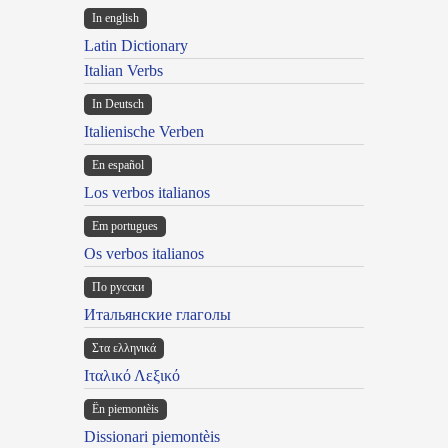
In english
Latin Dictionary
Italian Verbs
In Deutsch
Italienische Verben
En español
Los verbos italianos
Em portugues
Os verbos italianos
По русски
Итальянские глаголы
Στα ελληνικά
Ιταλικό Λεξικό
Ën piemontèis
Dissionari piemontèis