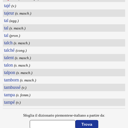
tajé
(v.)
tajeur
(s. masch.)
tal
(agg.)
tal
(s. masch.)
tal
(pron.)
talch
(s. masch.)
talché
(cong.)
talent
(s. masch.)
talon
(s. masch.)
talpon
(s. masch.)
tamborn
(s. masch.)
tambussé
(v.)
tampa
(s. femm.)
tampé
(v.)
Sfoglia il dizionario piemontese-italiano a partire da: