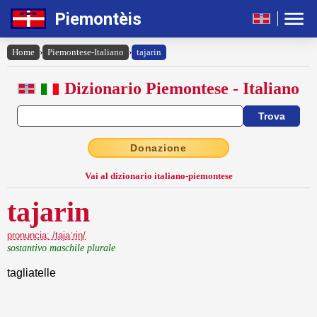
Piemontèis
Home
›
Piemontese-Italiano
›
tajarin
Dizionario Piemontese - Italiano
Donazione
Vai al dizionario italiano-piemontese
tajarin
pronuncia: /tajaˈriŋ/
sostantivo maschile plurale
tagliatelle