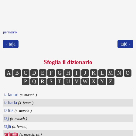
permalink
‹ taja
tajé ›
Sfoglia il dizionario
A
B
C
D
E
F
G
H
I
J
K
L
M
N
O
P
Q
R
S
T
U
V
W
X
Y
Z
tafanari
(s. masch.)
tafiada
(s. femm.)
tafus
(s. masch.)
taj
(s. masch.)
taja
(s. femm.)
tajarin
(s. masch. pl.)