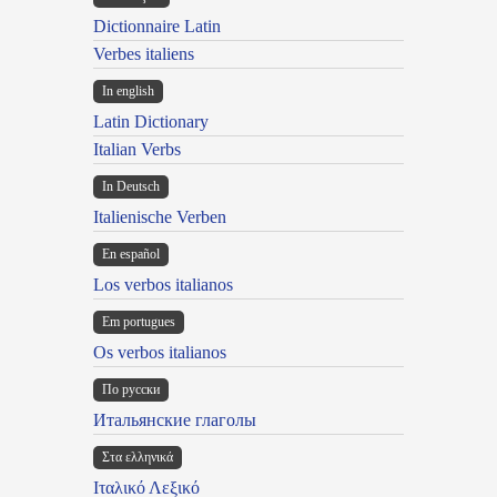
Dictionnaire Latin
Verbes italiens
In english
Latin Dictionary
Italian Verbs
In Deutsch
Italienische Verben
En español
Los verbos italianos
Em portugues
Os verbos italianos
По русски
Итальянские глаголы
Στα ελληνικά
Ιταλικό Λεξικό