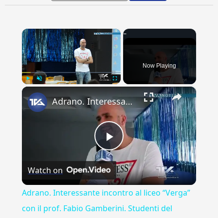
×
Now Playing
×
Play
Unmute
Fullscreen
Adrano. Interessante incontro al liceo “Verga” con il prof. Fabio Gamberini. Studenti del Linguistic
Play
Watch on
Video
Adrano. Interessante incontro al liceo “Verga”
con il prof. Fabio Gamberini. Studenti del