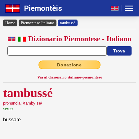
Piemontèis
Home
›
Piemontese-Italiano
›
tambussé
Dizionario Piemontese - Italiano
Donazione
Vai al dizionario italiano-piemontese
tambussé
pronuncia: /tambyˈse/
verbo
bussare