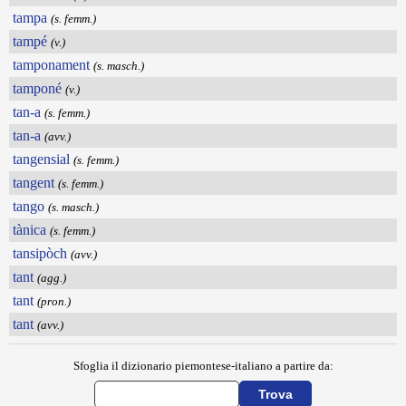
tampa
(s. femm.)
tampé
(v.)
tamponament
(s. masch.)
tamponé
(v.)
tan-a
(s. femm.)
tan-a
(avv.)
tangensial
(s. femm.)
tangent
(s. femm.)
tango
(s. masch.)
tànica
(s. femm.)
tansipòch
(avv.)
tant
(agg.)
tant
(pron.)
tant
(avv.)
Sfoglia il dizionario piemontese-italiano a partire da: