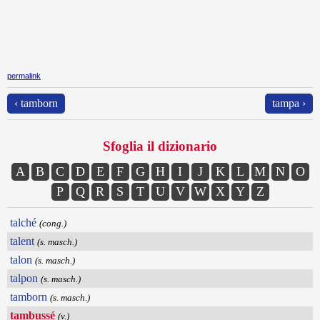
permalink
‹ tamborn
tampa ›
Sfoglia il dizionario
A
B
C
D
E
F
G
H
I
J
K
L
M
N
O
P
Q
R
S
T
U
V
W
X
Y
Z
talché
(cong.)
talent
(s. masch.)
talon
(s. masch.)
talpon
(s. masch.)
tamborn
(s. masch.)
tambussé
(v.)