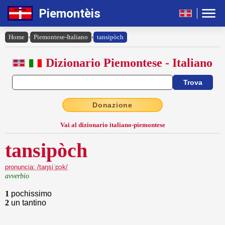
Piemontèis
Home
›
Piemontese-Italiano
›
tansipòch
Dizionario Piemontese - Italiano
Donazione
Vai al dizionario italiano-piemontese
tansipòch
pronuncia: /taŋsiˈpɔk/
avverbio
1
pochissimo
2
un tantino