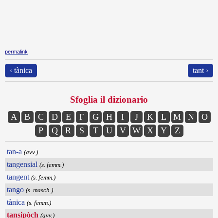
permalink
‹ tànica
tant ›
Sfoglia il dizionario
A
B
C
D
E
F
G
H
I
J
K
L
M
N
O
P
Q
R
S
T
U
V
W
X
Y
Z
tan-a
(avv.)
tangensial
(s. femm.)
tangent
(s. femm.)
tango
(s. masch.)
tànica
(s. femm.)
tansipòch
(avv.)