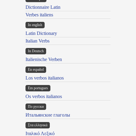
Dictionnaire Latin
Verbes italiens
In english
Latin Dictionary
Italian Verbs
In Deutsch
Italienische Verben
En español
Los verbos italianos
Em portugues
Os verbos italianos
По русски
Итальянские глаголы
Στα ελληνικά
Ιταλικό Λεξικό