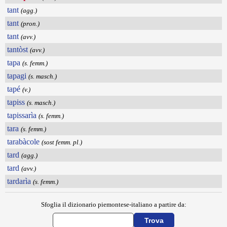
tant
(agg.)
tant
(pron.)
tant
(avv.)
tantòst
(avv.)
tapa
(s. femm.)
tapagi
(s. masch.)
tapé
(v.)
tapiss
(s. masch.)
tapissarìa
(s. femm.)
tara
(s. femm.)
tarabàcole
(sost femm. pl.)
tard
(agg.)
tard
(avv.)
tardarìa
(s. femm.)
Sfoglia il dizionario piemontese-italiano a partire da: