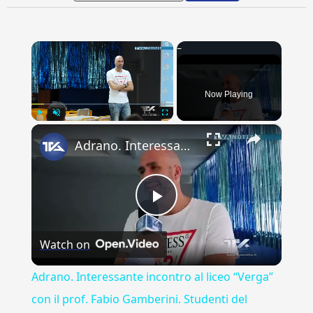
×
Now Playing
×
Play
Unmute
Fullscreen
Adrano. Interessante incontro al liceo “Verga” con il prof. Fabio Gamberini. Studenti del Linguistic
Play
Watch on
Video
Adrano. Interessante incontro al liceo “Verga”
con il prof. Fabio Gamberini. Studenti del