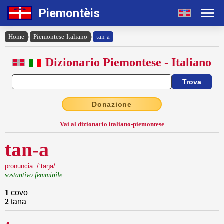
Piemontèis
Home
›
Piemontese-Italiano
›
tan-a
Dizionario Piemontese - Italiano
Donazione
Vai al dizionario italiano-piemontese
tan-a
pronuncia: /ˈtaŋa/
sostantivo femminile
1
covo
2
tana