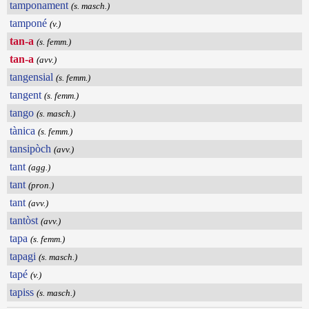
tamponament
(s. masch.)
tamponé
(v.)
tan-a
(s. femm.)
tan-a
(avv.)
tangensial
(s. femm.)
tangent
(s. femm.)
tango
(s. masch.)
tànica
(s. femm.)
tansipòch
(avv.)
tant
(agg.)
tant
(pron.)
tant
(avv.)
tantòst
(avv.)
tapa
(s. femm.)
tapagi
(s. masch.)
tapé
(v.)
tapiss
(s. masch.)