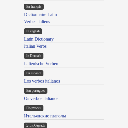
En français
Dictionnaire Latin
Verbes italiens
In english
Latin Dictionary
Italian Verbs
In Deutsch
Italienische Verben
En español
Los verbos italianos
Em portugues
Os verbos italianos
По русски
Итальянские глаголы
Στα ελληνικά