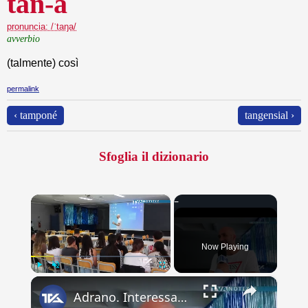
tan-a
pronuncia: /ˈtaŋa/
avverbio
(talmente) così
permalink
‹ tamponé
tangensial ›
Sfoglia il dizionario
×
Now Playing
×
Play
Unmute
Fullscreen
Adrano. Interessante incontro al liceo “Verga” con il prof. Fabio Gamberini. Studenti del Linguistic