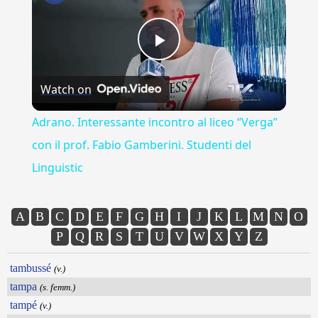
Play
Watch on
Video
Adrano. Interessante incontro al liceo “Verga”
con il prof. Fabio Gamberini. Studenti del
Linguistic
A
B
C
D
E
F
G
H
I
J
K
L
M
N
O
P
Q
R
S
T
U
V
W
X
Y
Z
tambussé
(v.)
tampa
(s. femm.)
tampé
(v.)