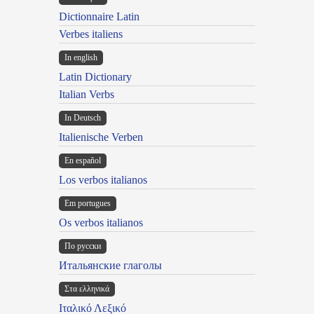
Dictionnaire Latin
Verbes italiens
In english
Latin Dictionary
Italian Verbs
In Deutsch
Italienische Verben
En español
Los verbos italianos
Em portugues
Os verbos italianos
По русски
Итальянские глаголы
Στα ελληνικά
Ιταλικό Λεξικό