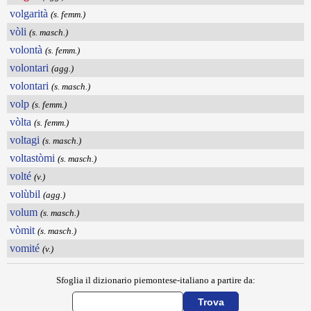
volgarità
(s. femm.)
vòli
(s. masch.)
volontà
(s. femm.)
volontari
(agg.)
volontari
(s. masch.)
volp
(s. femm.)
vòlta
(s. femm.)
voltagi
(s. masch.)
voltastòmi
(s. masch.)
volté
(v.)
volùbil
(agg.)
volum
(s. masch.)
vòmit
(s. masch.)
vomité
(v.)
Sfoglia il dizionario piemontese-italiano a partire da: