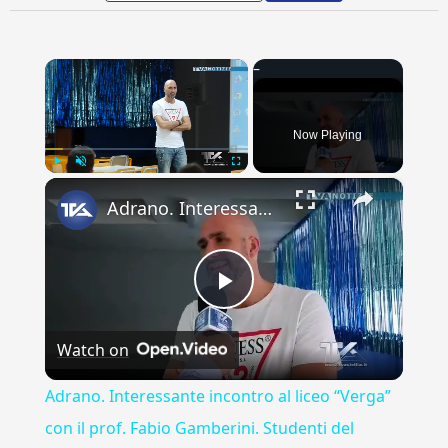
×
Now Playing
×
Play
Unmute
Fullscreen
Adrano. Interessante incontro al liceo “Verga” con il prof. Fabio Gamberini. Studenti del Linguistic
Play
Watch on
Video
Adrano. Interessante incontro al liceo “Verga”
con il prof. Fabio Gamberini. Studenti del