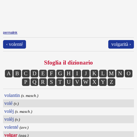
permalink
‹ volenté
volgarità ›
Sfoglia il dizionario
A
B
C
D
E
F
G
H
I
J
K
L
M
N
O
P
Q
R
S
T
U
V
W
X
Y
Z
volantin
(s. masch.)
volé
(v.)
volèj
(s. masch.)
volèj
(v.)
volenté
(avv.)
volgar
(agg.)