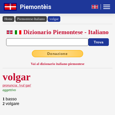
Piemontèis
Home
›
Piemontese-Italiano
›
volgar
Dizionario Piemontese - Italiano
Donazione
Vai al dizionario italiano-piemontese
volgar
pronuncia: /vulˈgar/
aggettivo
1
basso
2
volgare