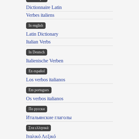
Dictionnaire Latin
Verbes italiens
In english
Latin Dictionary
Italian Verbs
In Deutsch
Italienische Verben
En español
Los verbos italianos
Em portugues
Os verbos italianos
По русски
Итальянские глаголы
Στα ελληνικά
Ιταλικό Λεξικό