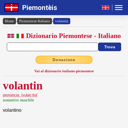
Piemontèis
Home
›
Piemontese-Italiano
›
volantin
Dizionario Piemontese - Italiano
Donazione
Vai al dizionario italiano-piemontese
volantin
pronuncia: /vulaŋˈtiŋ/
sostantivo maschile
volantino