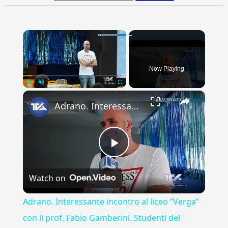
×
Now Playing
×
Play
Unmute
Fullscreen
Adrano. Interessante incontro al liceo “Verga” con il prof. Fabio Gamberini. Studenti del Linguistic
Play
Watch on
Video
Adrano. Interessante incontro al liceo “Verga”
con il prof. Fabio Gamberini. Studenti del