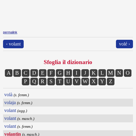
permalink
‹ volant
volé ›
Sfoglia il dizionario
A
B
C
D
E
F
G
H
I
J
K
L
M
N
O
P
Q
R
S
T
U
V
W
X
Y
Z
volà
(s. femm.)
volaja
(s. femm.)
volant
(agg.)
volant
(s. masch.)
volant
(s. femm.)
volantin
(s. masch.)