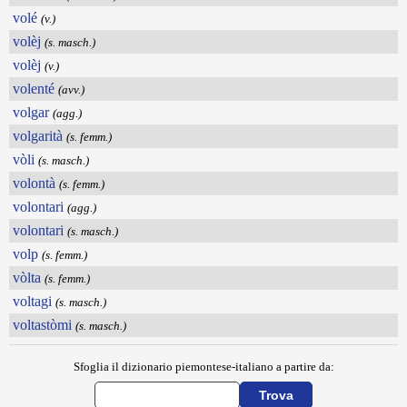
volé
(v.)
volèj
(s. masch.)
volèj
(v.)
volenté
(avv.)
volgar
(agg.)
volgarità
(s. femm.)
vòli
(s. masch.)
volontà
(s. femm.)
volontari
(agg.)
volontari
(s. masch.)
volp
(s. femm.)
vòlta
(s. femm.)
voltagi
(s. masch.)
voltastòmi
(s. masch.)
Sfoglia il dizionario piemontese-italiano a partire da: