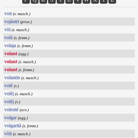
voit
(s. masch.)
vojàutri
(pron.)
vòl
(s. masch.)
volà
(s. femm.)
volaja
(s. femm.)
volant
(agg.)
volant
(s. masch.)
volant
(s. femm.)
volantin
(s. masch.)
volé
(v.)
volèj
(s. masch.)
volèj
(v.)
volenté
(avv.)
volgar
(agg.)
volgarità
(s. femm.)
vòli
(s. masch.)