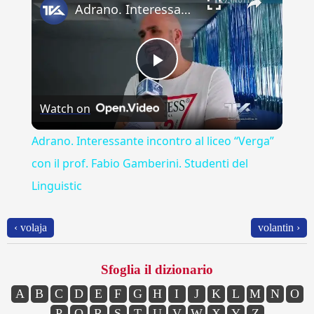
Adrano. Interessante incontro al liceo “Verga” con il prof. Fabio Gamberini. Studenti del Linguistic
Play
Watch on
Video
Adrano. Interessante incontro al liceo “Verga”
con il prof. Fabio Gamberini. Studenti del
Linguistic
‹ volaja
volantin ›
Sfoglia il dizionario
A
B
C
D
E
F
G
H
I
J
K
L
M
N
O
P
Q
R
S
T
U
V
W
X
Y
Z