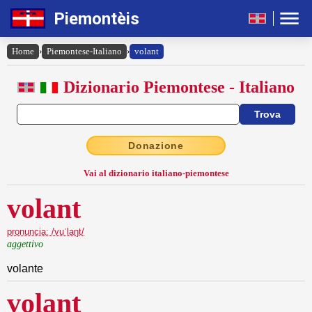
Piemontèis
Home
›
Piemontese-Italiano
›
volant
Dizionario Piemontese - Italiano
Donazione
Vai al dizionario italiano-piemontese
volant
pronuncia: /vuˈlaŋt/
aggettivo
volante
volant