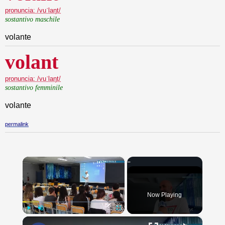
pronuncia: /vuˈlaŋt/
sostantivo maschile
volante
volant
pronuncia: /vuˈlaŋt/
sostantivo femminile
volante
permalink
×
Now Playing
×
Play
Unmute
Fullscreen