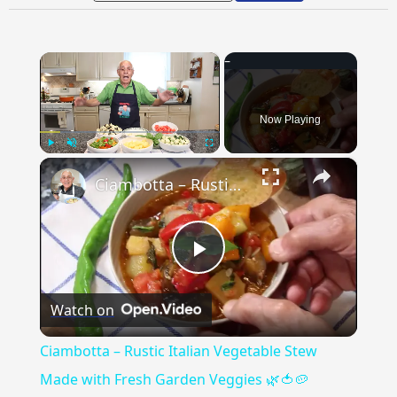
×
Now Playing
×
Play
Unmute
Fullscreen
Ciambotta – Rustic Italian Vegetable Stew Made with Fresh Garden Veggies 🌿🍅🥔
Play
Watch on
Video
Ciambotta – Rustic Italian Vegetable Stew
Made with Fresh Garden Veggies 🌿🍅🥔