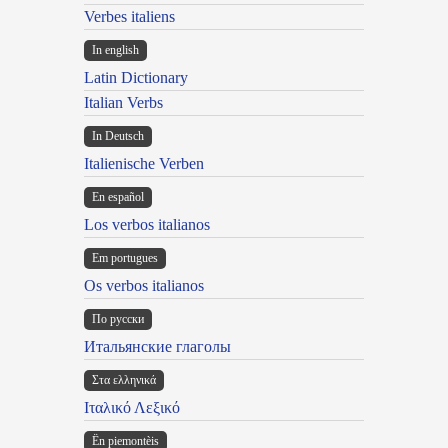
Verbes italiens
In english
Latin Dictionary
Italian Verbs
In Deutsch
Italienische Verben
En español
Los verbos italianos
Em portugues
Os verbos italianos
По русски
Итальянские глаголы
Στα ελληνικά
Ιταλικό Λεξικό
Ën piemontèis