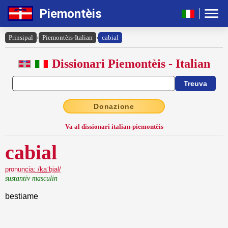
Piemontèis
Prinsipal
›
Piemontèis-Italian
›
cabial
Dissionari Piemontèis - Italian
Donazione
Va al dissionari italian-piemontèis
cabial
pronuncia: /kaˈbjal/
sustantiv masculin
bestiame