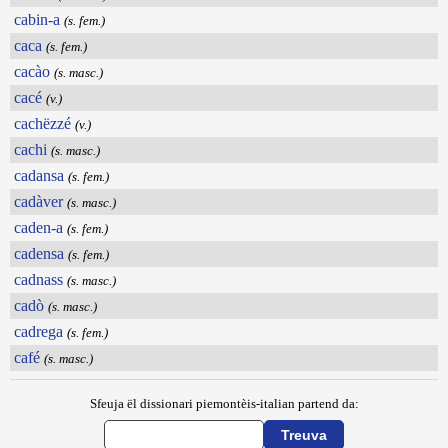
cabin-a
(s. fem.)
caca
(s. fem.)
cacào
(s. masc.)
cacé
(v.)
cachëzzé
(v.)
cachi
(s. masc.)
cadansa
(s. fem.)
cadàver
(s. masc.)
caden-a
(s. fem.)
cadensa
(s. fem.)
cadnass
(s. masc.)
cadò
(s. masc.)
cadrega
(s. fem.)
café
(s. masc.)
Sfeuja ël dissionari piemontèis-italian partend da: