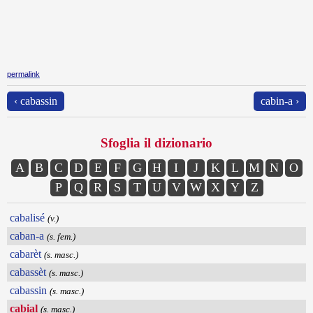
permalink
‹ cabassin
cabin-a ›
Sfoglia il dizionario
A
B
C
D
E
F
G
H
I
J
K
L
M
N
O
P
Q
R
S
T
U
V
W
X
Y
Z
cabalisé
(v.)
caban-a
(s. fem.)
cabarèt
(s. masc.)
cabassèt
(s. masc.)
cabassin
(s. masc.)
cabial
(s. masc.)