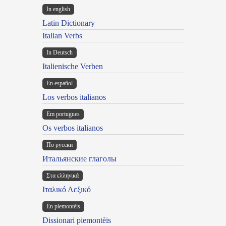
In english
Latin Dictionary
Italian Verbs
In Deutsch
Italienische Verben
En español
Los verbos italianos
Em portugues
Os verbos italianos
По русски
Итальянские глаголы
Στα ελληνικά
Ιταλικό Λεξικό
Ën piemontèis
Dissionari piemontèis