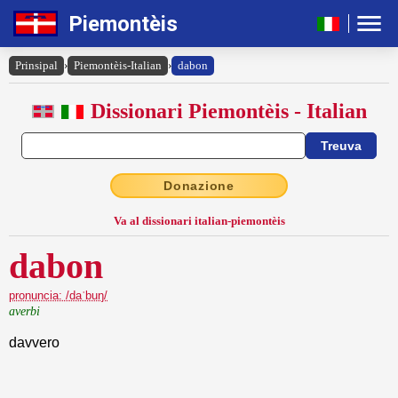
Piemontèis
Prinsipal
›
Piemontèis-Italian
›
dabon
Dissionari Piemontèis - Italian
Donazione
Va al dissionari italian-piemontèis
dabon
pronuncia: /daˈbuŋ/
averbi
davvero