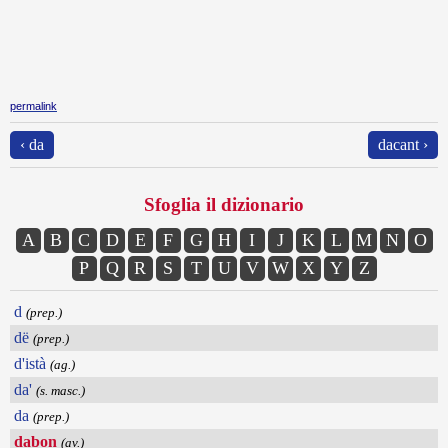
permalink
‹ da
dacant ›
Sfoglia il dizionario
A
B
C
D
E
F
G
H
I
J
K
L
M
N
O
P
Q
R
S
T
U
V
W
X
Y
Z
d
(prep.)
dë
(prep.)
d'istà
(ag.)
da'
(s. masc.)
da
(prep.)
dabon
(av.)