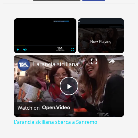
×
Now Playing
×
Play
Unmute
Fullscreen
L'arancia siciliana sbarca a Sanremo
Play
Watch on
Video
L'arancia siciliana sbarca a Sanremo