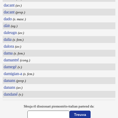
dacant
(av.)
dacant
(prep.)
dado
(s. masc.)
dàit
(ag.)
daleugn
(av.)
dalia
(s. fem.)
dalora
(av.)
dama
(s. fem.)
damantré
(cong.)
damegé
(v.)
damigian-a
(s. fem.)
danans
(prep.)
danans
(av.)
dandané
(v.)
Sfeuja ël dissionari piemontèis-italian partend da: