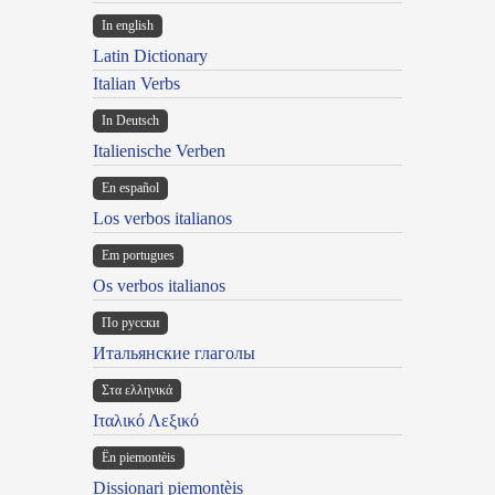
In english
Latin Dictionary
Italian Verbs
In Deutsch
Italienische Verben
En español
Los verbos italianos
Em portugues
Os verbos italianos
По русски
Итальянские глаголы
Στα ελληνικά
Ιταλικό Λεξικό
Ën piemontèis
Dissionari piemontèis