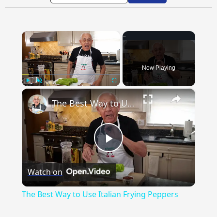
×
Now Playing
×
Play
Unmute
Fullscreen
The Best Way to Use Italian Frying Peppers
Play
Watch on
Video
The Best Way to Use Italian Frying Peppers