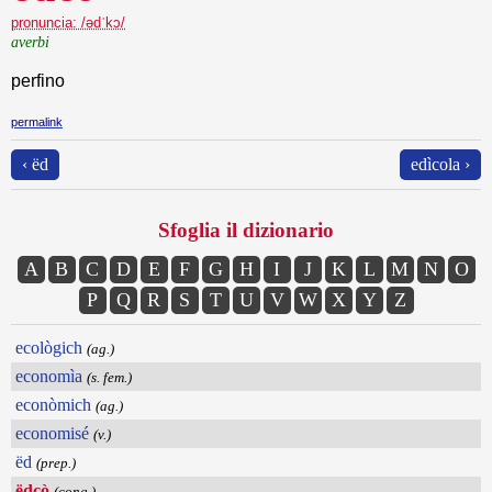
pronuncia: /ədˈkɔ/
averbi
perfino
permalink
‹ ëd
edìcola ›
Sfoglia il dizionario
A
B
C
D
E
F
G
H
I
J
K
L
M
N
O
P
Q
R
S
T
U
V
W
X
Y
Z
ecològich
(ag.)
economìa
(s. fem.)
econòmich
(ag.)
economisé
(v.)
ëd
(prep.)
ëdcò
(cong.)