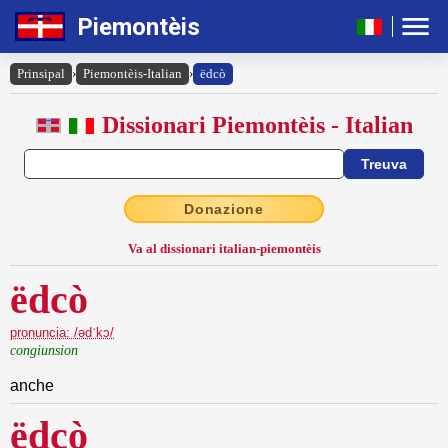
Piemontèis
Prinsipal
›
Piemontèis-Italian
›
ëdcò
Dissionari Piemontèis - Italian
Donazione
Va al dissionari italian-piemontèis
ëdcò
pronuncia: /ədˈkɔ/
congiunsion
anche
ëdcò