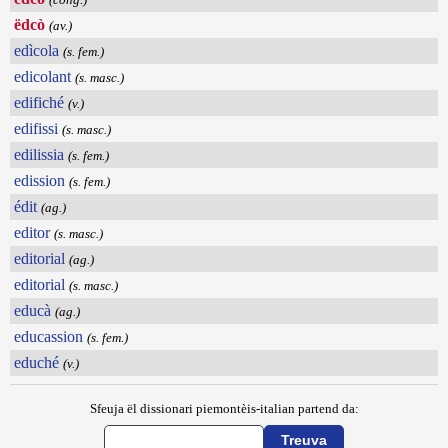
ëdcò
(av.)
edìcola
(s. fem.)
edicolant
(s. masc.)
edifiché
(v.)
edifissi
(s. masc.)
edilissia
(s. fem.)
edission
(s. fem.)
édit
(ag.)
editor
(s. masc.)
editorial
(ag.)
editorial
(s. masc.)
educà
(ag.)
educassion
(s. fem.)
eduché
(v.)
Sfeuja ël dissionari piemontèis-italian partend da: