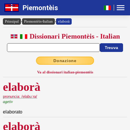
Piemontèis
Prinsipal
›
Piemontèis-Italian
›
elaborà
Dissionari Piemontèis - Italian
Donazione
Va al dissionari italian-piemontèis
elaborà
pronuncia: /elabuˈra/
agetiv
elaborato
elaborà