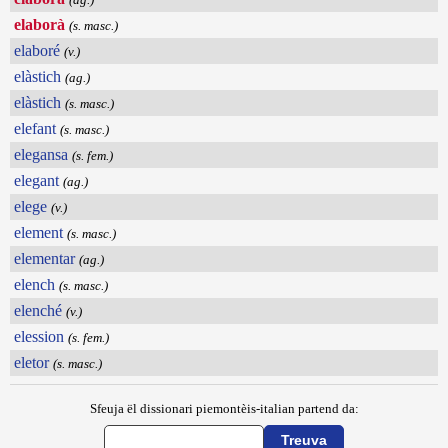
elaborà
(s. masc.)
elaboré
(v.)
elàstich
(ag.)
elàstich
(s. masc.)
elefant
(s. masc.)
elegansa
(s. fem.)
elegant
(ag.)
elege
(v.)
element
(s. masc.)
elementar
(ag.)
elench
(s. masc.)
elenché
(v.)
elession
(s. fem.)
eletor
(s. masc.)
Sfeuja ël dissionari piemontèis-italian partend da: