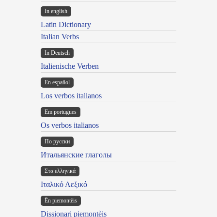
In english
Latin Dictionary
Italian Verbs
In Deutsch
Italienische Verben
En español
Los verbos italianos
Em portugues
Os verbos italianos
По русски
Итальянские глаголы
Στα ελληνικά
Ιταλικό Λεξικό
Ën piemontèis
Dissionari piemontèis