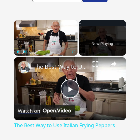
×
Now Playing
×
Play
Unmute
Fullscreen
The Best Way to Use Italian Frying Peppers
Play
Watch on
Video
The Best Way to Use Italian Frying Peppers