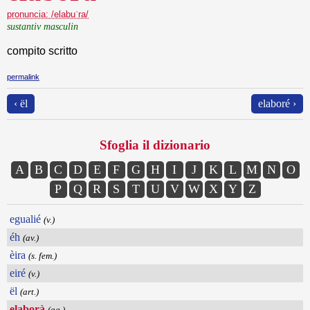
pronuncia: /elabuˈra/
sustantiv masculin
compito scritto
permalink
‹ ël
elaboré ›
Sfoglia il dizionario
A
B
C
D
E
F
G
H
I
J
K
L
M
N
O
P
Q
R
S
T
U
V
W
X
Y
Z
egualié
(v.)
éh
(av.)
èira
(s. fem.)
eiré
(v.)
ël
(art.)
elaborà
(ag.)