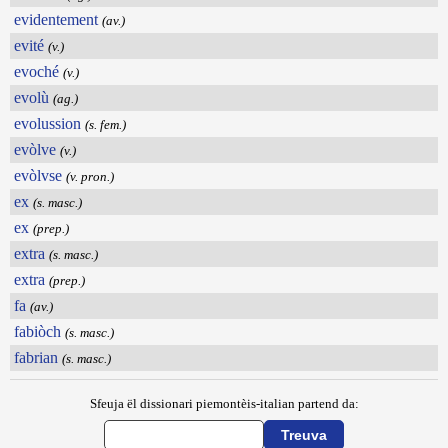
evidentement
(av.)
evité
(v.)
evoché
(v.)
evolù
(ag.)
evolussion
(s. fem.)
evòlve
(v.)
evòlvse
(v. pron.)
ex
(s. masc.)
ex
(prep.)
extra
(s. masc.)
extra
(prep.)
fa
(av.)
fabiòch
(s. masc.)
fabrian
(s. masc.)
Sfeuja ël dissionari piemontèis-italian partend da: