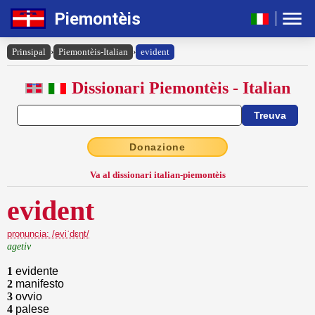
Piemontèis
Prinsipal
›
Piemontèis-Italian
›
evident
Dissionari Piemontèis - Italian
Donazione
Va al dissionari italian-piemontèis
evident
pronuncia: /eviˈdɛŋt/
agetiv
1
evidente
2
manifesto
3
ovvio
4
palese