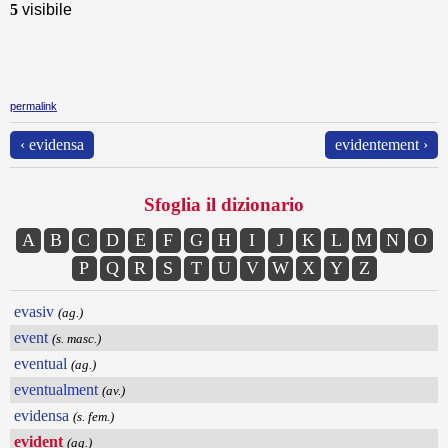
5
visibile
permalink
‹ evidensa
evidentement ›
Sfoglia il dizionario
A
B
C
D
E
F
G
H
I
J
K
L
M
N
O
P
Q
R
S
T
U
V
W
X
Y
Z
evasiv
(ag.)
event
(s. masc.)
eventual
(ag.)
eventualment
(av.)
evidensa
(s. fem.)
evident
(ag.)