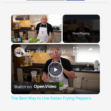
×
Now Playing
×
Play
Unmute
Fullscreen
The Best Way to Use Italian Frying Peppers
Play
Watch on
Video
The Best Way to Use Italian Frying Peppers