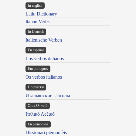
In english
Latin Dictionary
Italian Verbs
In Deutsch
Italienische Verben
En español
Los verbos italianos
Em portugues
Os verbos italianos
По русски
Итальянские глаголы
Στα ελληνικά
Ιταλικό Λεξικό
Ën piemontèis
Dissionari piemontèis