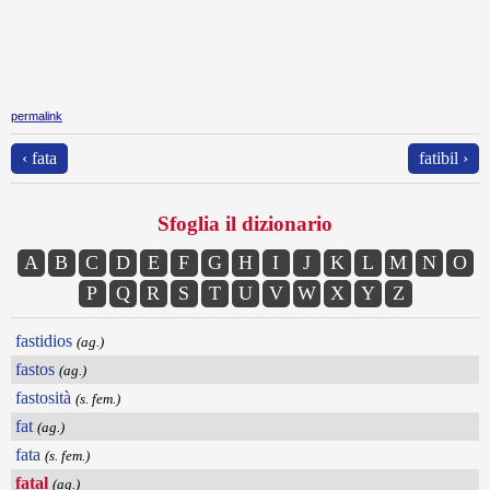
permalink
‹ fata
fatibil ›
Sfoglia il dizionario
A
B
C
D
E
F
G
H
I
J
K
L
M
N
O
P
Q
R
S
T
U
V
W
X
Y
Z
fastidios
(ag.)
fastos
(ag.)
fastosità
(s. fem.)
fat
(ag.)
fata
(s. fem.)
fatal
(ag.)