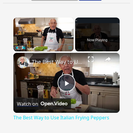
×
Now Playing
×
Play
Unmute
Fullscreen
The Best Way to Use Italian Frying Peppers
Play
Watch on
Video
The Best Way to Use Italian Frying Peppers