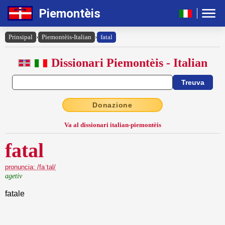
Piemontèis
Prinsipal
›
Piemontèis-Italian
›
fatal
Dissionari Piemontèis - Italian
Donazione
Va al dissionari italian-piemontèis
fatal
pronuncia: /faˈtal/
agetiv
fatale