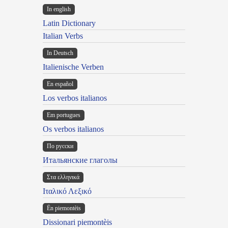
In english
Latin Dictionary
Italian Verbs
In Deutsch
Italienische Verben
En español
Los verbos italianos
Em portugues
Os verbos italianos
По русски
Итальянские глаголы
Στα ελληνικά
Ιταλικό Λεξικό
Ën piemontèis
Dissionari piemontèis