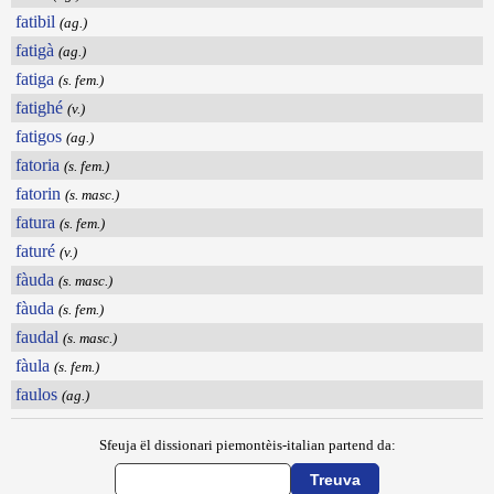
fatibil
(ag.)
fatigà
(ag.)
fatiga
(s. fem.)
fatighé
(v.)
fatigos
(ag.)
fatoria
(s. fem.)
fatorin
(s. masc.)
fatura
(s. fem.)
faturé
(v.)
fàuda
(s. masc.)
fàuda
(s. fem.)
faudal
(s. masc.)
fàula
(s. fem.)
faulos
(ag.)
Sfeuja ël dissionari piemontèis-italian partend da: