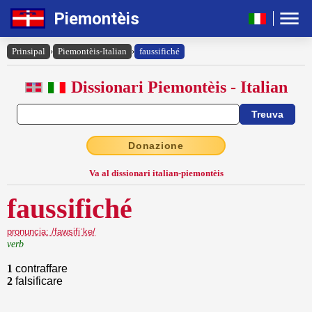
Piemontèis
Prinsipal
›
Piemontèis-Italian
›
faussifiché
Dissionari Piemontèis - Italian
Donazione
Va al dissionari italian-piemontèis
faussifiché
pronuncia: /fawsifiˈke/
verb
1
contraffare
2
falsificare