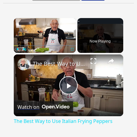
×
Now Playing
×
Play
Unmute
Fullscreen
The Best Way to Use Italian Frying Peppers
Play
Watch on
Video
The Best Way to Use Italian Frying Peppers