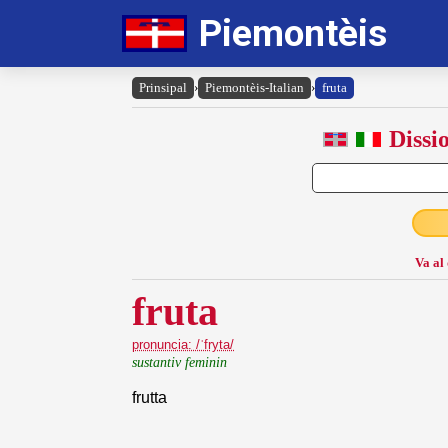
Piemontèis
Prinsipal
›
Piemontèis-Italian
›
fruta
Dissi
Va al
fruta
pronuncia: /ˈfryta/
sustantiv feminin
frutta