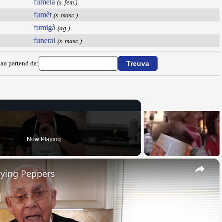
fumela
(s. fem.)
fumèt
(s. masc.)
fumigà
(ag.)
funeral
(s. masc.)
ian partend da:
Now Playing
×
rying Peppers