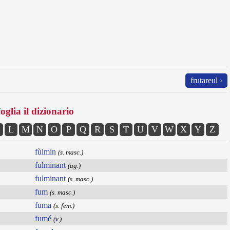
frutareul ›
oglia il dizionario
L
M
N
O
P
Q
R
S
T
U
V
W
X
Y
Z
fùlmin
(s. masc.)
fulminant
(ag.)
fulminant
(s. masc.)
fum
(s. masc.)
fuma
(s. fem.)
fumé
(v.)