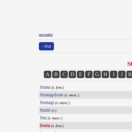
permalink
‹ frut
Sf
A
B
C
D
E
F
G
H
I
J
K
frusta
(s. fem.)
frustagelosie
(s. masc.)
frustagi
(s. masc.)
frusté
(v.)
frut
(s. masc.)
fruta
(s. fem.)