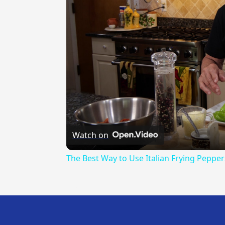
Watch on
The Best Way to Use Italian Frying Pepper
---CACHE---