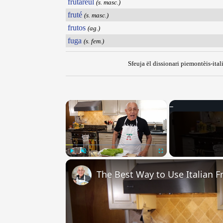
frutareul
(s. masc.)
fruté
(s. masc.)
frutos
(ag.)
fuga
(s. fem.)
Sfeuja ël dissionari piemontèis-ital
×
Play
Unmute
Fullscreen
The Best Way to Use Italian F