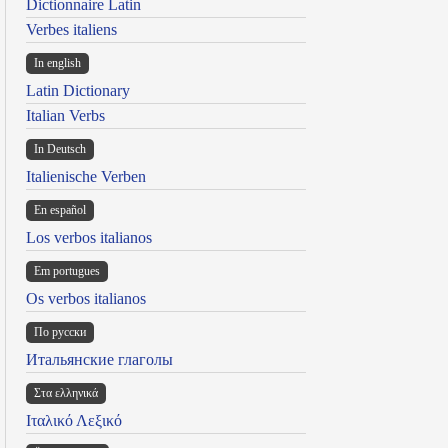
Dictionnaire Latin
Verbes italiens
In english
Latin Dictionary
Italian Verbs
In Deutsch
Italienische Verben
En español
Los verbos italianos
Em portugues
Os verbos italianos
По русски
Итальянские глаголы
Στα ελληνικά
Ιταλικό Λεξικό