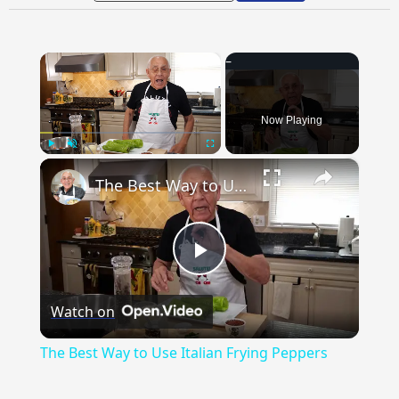
×
Now Playing
×
Play
Unmute
Fullscreen
The Best Way to Use Italian Frying Peppers
Play
Watch on
Video
The Best Way to Use Italian Frying Peppers