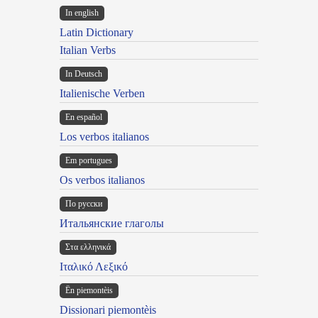
In english
Latin Dictionary
Italian Verbs
In Deutsch
Italienische Verben
En español
Los verbos italianos
Em portugues
Os verbos italianos
По русски
Итальянские глаголы
Στα ελληνικά
Ιταλικό Λεξικό
Ën piemontèis
Dissionari piemontèis