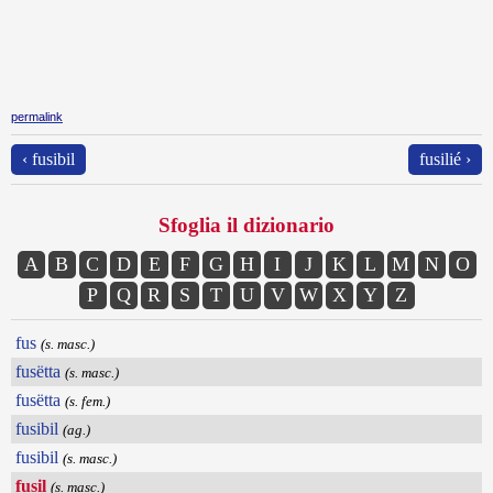
permalink
‹ fusibil
fusilié ›
Sfoglia il dizionario
A
B
C
D
E
F
G
H
I
J
K
L
M
N
O
P
Q
R
S
T
U
V
W
X
Y
Z
fus
(s. masc.)
fusëtta
(s. masc.)
fusëtta
(s. fem.)
fusibil
(ag.)
fusibil
(s. masc.)
fusil
(s. masc.)