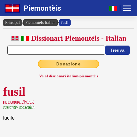
Piemontèis
Prinsipal
›
Piemontèis-Italian
›
fusil
Dissionari Piemontèis - Italian
Donazione
Va al dissionari italian-piemontèis
fusil
pronuncia: /fyˈzil/
sustantiv masculin
fucile