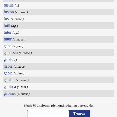
fusilié
(v.)
fusion
(s. masc.)
fust
(s. masc.)
fùtil
(ag.)
futur
(ag.)
futur
(s. masc.)
gaba
(s. fem.)
gabassin
(s. masc.)
gabé
(v.)
gabia
(s. masc.)
gabia
(s. fem.)
gabian
(s. masc.)
gabin-a
(s. fem.)
gabinèt
(s. masc.)
Sfeuja ël dissionari piemontèis-italian partend da: