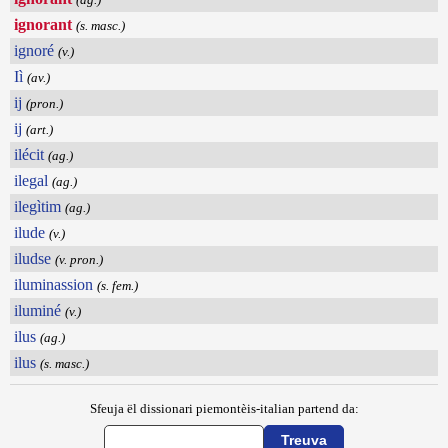
ignorant
(s. masc.)
ignoré
(v.)
Iì
(av.)
ij
(pron.)
ij
(art.)
ilécit
(ag.)
ilegal
(ag.)
ilegìtim
(ag.)
ilude
(v.)
iludse
(v. pron.)
iluminassion
(s. fem.)
iluminé
(v.)
ilus
(ag.)
ilus
(s. masc.)
Sfeuja ël dissionari piemontèis-italian partend da: