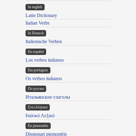
In english
Latin Dictionary
Italian Verbs
In Deutsch
Italienische Verben
En español
Los verbos italianos
Em portugues
Os verbos italianos
По русски
Итальянские глаголы
Στα ελληνικά
Ιταλικό Λεξικό
Ën piemontèis
Dissionari piemontèis