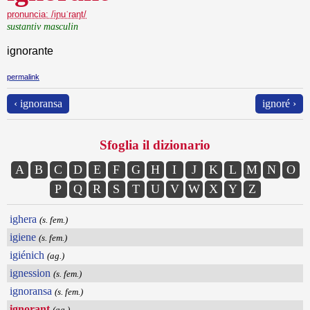
pronuncia: /iɲuˈraŋt/
sustantiv masculin
ignorante
permalink
‹ ignoransa
ignoré ›
Sfoglia il dizionario
A
B
C
D
E
F
G
H
I
J
K
L
M
N
O
P
Q
R
S
T
U
V
W
X
Y
Z
ighera
(s. fem.)
igiene
(s. fem.)
igiénich
(ag.)
ignession
(s. fem.)
ignoransa
(s. fem.)
ignorant
(ag.)