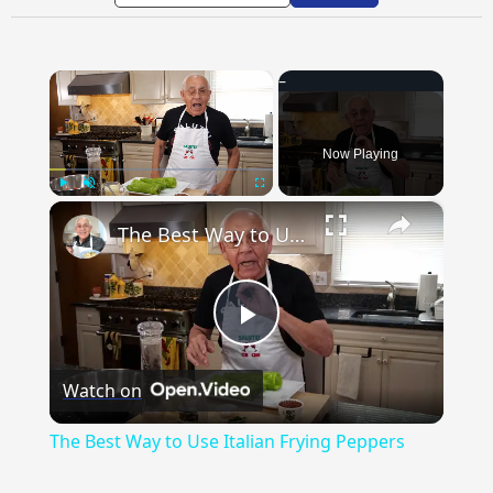
×
Now Playing
×
Play
Unmute
Fullscreen
The Best Way to Use Italian Frying Peppers
Play
Watch on
Video
The Best Way to Use Italian Frying Peppers