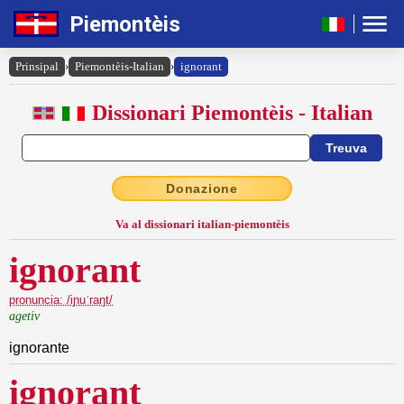
Piemontèis
Prinsipal
›
Piemontèis-Italian
›
ignorant
Dissionari Piemontèis - Italian
Donazione
Va al dissionari italian-piemontèis
ignorant
pronuncia: /iɲuˈraŋt/
agetiv
ignorante
ignorant