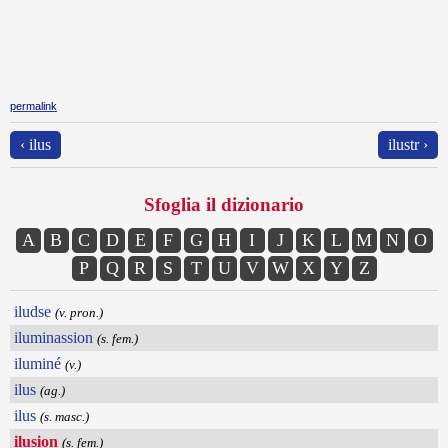
permalink
‹ ilus
ilustr ›
Sfoglia il dizionario
A
B
C
D
E
F
G
H
I
J
K
L
M
N
O
P
Q
R
S
T
U
V
W
X
Y
Z
iludse
(v. pron.)
iluminassion
(s. fem.)
iluminé
(v.)
ilus
(ag.)
ilus
(s. masc.)
ilusion
(s. fem.)