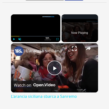
×
Now Playing
×
Play
Unmute
Fullscreen
L'arancia siciliana sbarca a Sanremo
Play
Watch on
Video
L'arancia siciliana sbarca a Sanremo