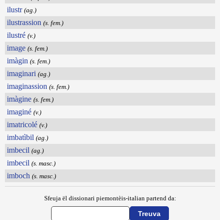
ilustr
(ag.)
ilustrassion
(s. fem.)
ilustré
(v.)
image
(s. fem.)
imàgin
(s. fem.)
imaginari
(ag.)
imaginassion
(s. fem.)
imàgine
(s. fem.)
imaginé
(v.)
imatricolé
(v.)
imbatìbil
(ag.)
imbecil
(ag.)
imbecil
(s. masc.)
imboch
(s. masc.)
Sfeuja ël dissionari piemontèis-italian partend da: