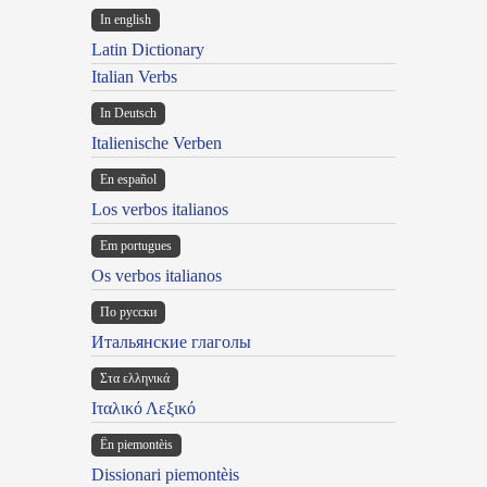
In english
Latin Dictionary
Italian Verbs
In Deutsch
Italienische Verben
En español
Los verbos italianos
Em portugues
Os verbos italianos
По русски
Итальянские глаголы
Στα ελληνικά
Ιταλικό Λεξικό
Ën piemontèis
Dissionari piemontèis