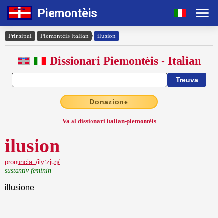
Piemontèis
Prinsipal
›
Piemontèis-Italian
›
ilusion
Dissionari Piemontèis - Italian
Donazione
Va al dissionari italian-piemontèis
ilusion
pronuncia: /ilyˈzjuŋ/
sustantiv feminin
illusione