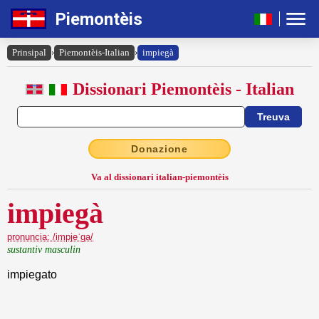
Piemontèis
Prinsipal
›
Piemontèis-Italian
›
impiegà
Dissionari Piemontèis - Italian
Donazione
Va al dissionari italian-piemontèis
impiegà
pronuncia: /impjeˈga/
sustantiv masculin
impiegato