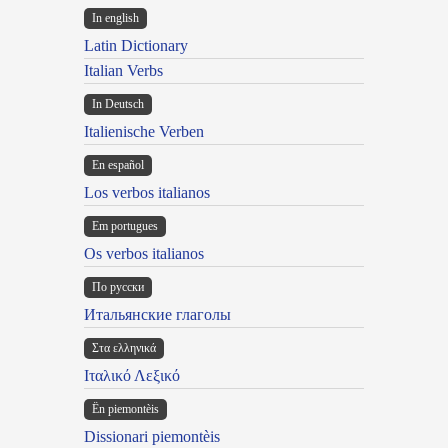
In english
Latin Dictionary
Italian Verbs
In Deutsch
Italienische Verben
En español
Los verbos italianos
Em portugues
Os verbos italianos
По русски
Итальянские глаголы
Στα ελληνικά
Ιταλικό Λεξικό
Ën piemontèis
Dissionari piemontèis