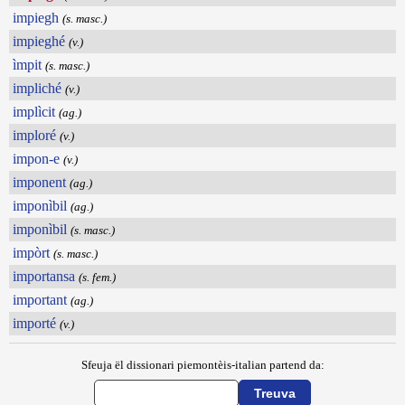
impiegh
(s. masc.)
impieghé
(v.)
ìmpit
(s. masc.)
impliché
(v.)
implìcit
(ag.)
imploré
(v.)
impon-e
(v.)
imponent
(ag.)
imponìbil
(ag.)
imponìbil
(s. masc.)
impòrt
(s. masc.)
importansa
(s. fem.)
important
(ag.)
importé
(v.)
Sfeuja ël dissionari piemontèis-italian partend da: