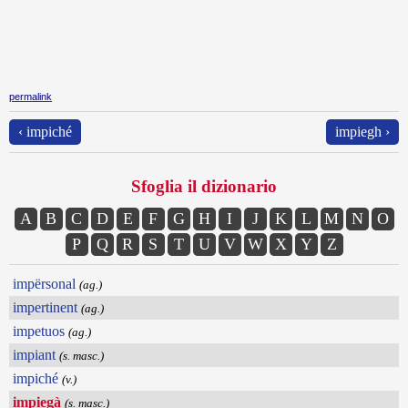
permalink
‹ impiché
impiegh ›
Sfoglia il dizionario
A
B
C
D
E
F
G
H
I
J
K
L
M
N
O
P
Q
R
S
T
U
V
W
X
Y
Z
impërsonal
(ag.)
impertinent
(ag.)
impetuos
(ag.)
impiant
(s. masc.)
impiché
(v.)
impiegà
(s. masc.)