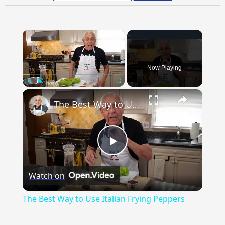
×
Now Playing
×
Play
Unmute
Fullscreen
The Best Way to Use Italian Frying Peppers
Play
Watch on
Video
The Best Way to Use Italian Frying Peppers